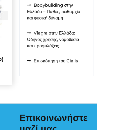
Bodybuilding στην
Ελλάδα – Πάθος, πειθαρχία
και φυσική δύναμη
Viagra στην Ελλάδα:
Οδηγός χρήσης, νομοθεσία
και προφυλάξεις
ο)
Επισκόπηση του Cialis
Επικοινωνήστε
μαζί μας