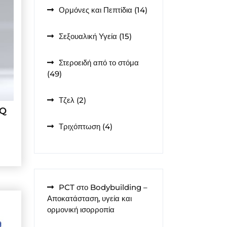
14
Ορμόνες και Πεπτίδια
14
προϊόντα
15
Σεξουαλική Υγεία
15
προϊόντα
Στεροειδή από το στόμα
49
49
προϊόντα
2
Τζελ
2
EQ
προϊόντα
4
Τριχόπτωση
4
προϊόντα
PCT στο Bodybuilding –
Αποκατάσταση, υγεία και
ορμονική ισορροπία