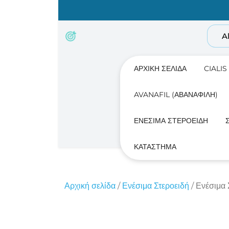
Skip
to
content
A
ΑΡΧΙΚΉ ΣΕΛΊΔΑ
CIALIS
AVANAFIL (ΑΒΑΝΑΦΊΛΗ)
ΕΝΈΣΙΜΑ ΣΤΕΡΟΕΙΔΉ
ΚΑΤΆΣΤΗΜΑ
Αρχική σελίδα
/
Ενέσιμα Στεροειδή
/ Ενέσιμα