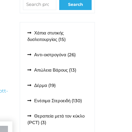
Search
Χάπια στυτικής
15
δυσλειτουργίας
15
προϊόντα
26
Αντι-οιστρογόνα
26
προϊόντα
13
Απώλεια Βάρους
13
προϊόντα
19
Δέρμα
19
ott-
προϊόντα
130
Ενέσιμα Στεροειδή
130
προϊόντα
Θεραπεία μετά τον κύκλο
3
(PCT)
3
προϊόντα