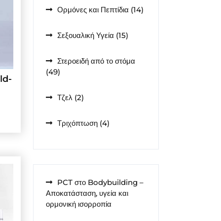
14
Ορμόνες και Πεπτίδια
14
προϊόντα
15
Σεξουαλική Υγεία
15
προϊόντα
Στεροειδή από το στόμα
49
49
ld-
προϊόντα
2
Τζελ
2
προϊόντα
4
Τριχόπτωση
4
προϊόντα
PCT στο Bodybuilding –
Αποκατάσταση, υγεία και
ορμονική ισορροπία