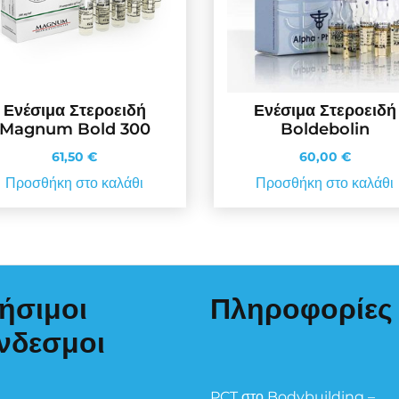
Ενέσιμα Στεροειδή
Ενέσιμα Στεροειδή
Magnum Bold 300
Boldebolin
61,50
€
60,00
€
Προσθήκη στο καλάθι
Προσθήκη στο καλάθι
ήσιμοι
Πληροφορίες
νδεσμοι
PCT στο Bodybuilding –