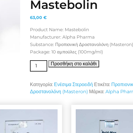
Mastebolin
63,00
€
Product Name: Mastebolin
Manufacturer: Alpha Pharma
Substance: Προπιονική Δροστανολόνη (Masteron
Package: 10 αμπούλες (100mg/ml)
Ενέσιμα Στεροειδή Mastebolin ποσότητα
Προσθήκη στο καλάθι
Κατηγορία:
Ενέσιμα Στεροειδή
Ετικέτα:
Προπιονι
Δροστανολόνη (Masteron)
Μάρκα:
Alpha Pha