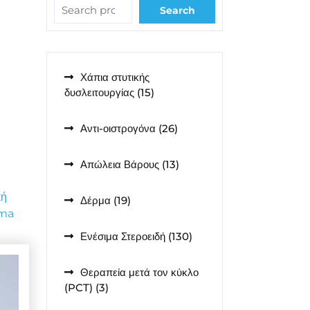
Search
Χάπια στυτικής
15
δυσλειτουργίας
15
)
προϊόντα
26
Αντι-οιστρογόνα
26
προϊόντα
13
Απώλεια Βάρους
13
προϊόντα
κή
19
Δέρμα
19
rma
προϊόντα
130
Ενέσιμα Στεροειδή
130
προϊόντα
Θεραπεία μετά τον κύκλο
3
(PCT)
3
προϊόντα