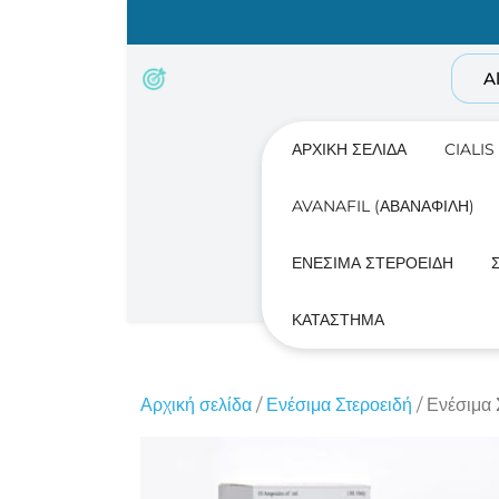
Skip
to
content
A
ΑΡΧΙΚΉ ΣΕΛΊΔΑ
CIALIS
AVANAFIL (ΑΒΑΝΑΦΊΛΗ)
ΕΝΈΣΙΜΑ ΣΤΕΡΟΕΙΔΉ
ΚΑΤΆΣΤΗΜΑ
Αρχική σελίδα
/
Ενέσιμα Στεροειδή
/ Ενέσιμα