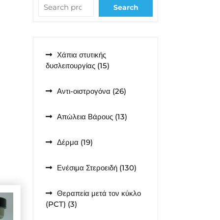
Search
Χάπια στυτικής
15
δυσλειτουργίας
15
προϊόντα
26
Αντι-οιστρογόνα
26
προϊόντα
13
Απώλεια Βάρους
13
προϊόντα
19
Δέρμα
19
προϊόντα
130
Ενέσιμα Στεροειδή
130
προϊόντα
Θεραπεία μετά τον κύκλο
3
(PCT)
3
προϊόντα