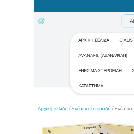
Skip
to
content
A
ΑΡΧΙΚΉ ΣΕΛΊΔΑ
CIALIS
AVANAFIL (ΑΒΑΝΑΦΊΛΗ)
ΕΝΈΣΙΜΑ ΣΤΕΡΟΕΙΔΉ
ΚΑΤΆΣΤΗΜΑ
Αρχική σελίδα
/
Ενέσιμα Στεροειδή
/ Ενέσιμα