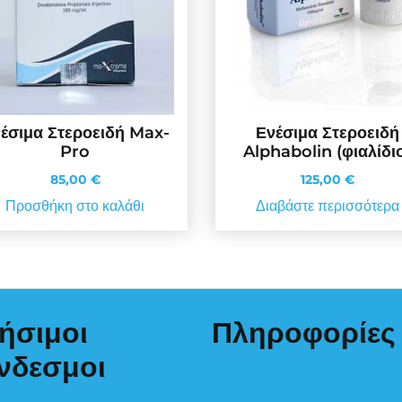
έσιμα Στεροειδή Max-
Ενέσιμα Στεροειδή
Pro
Alphabolin (φιαλίδι
85,00
€
125,00
€
Προσθήκη στο καλάθι
Διαβάστε περισσότερα
ήσιμοι
Πληροφορίες
νδεσμοι