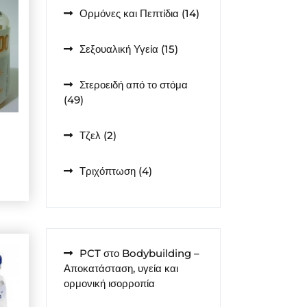
14
Ορμόνες και Πεπτίδια
14
προϊόντα
15
Σεξουαλική Υγεία
15
προϊόντα
Στεροειδή από το στόμα
49
49
προϊόντα
2
Τζελ
2
προϊόντα
4
Τριχόπτωση
4
προϊόντα
PCT στο Bodybuilding –
Αποκατάσταση, υγεία και
ορμονική ισορροπία