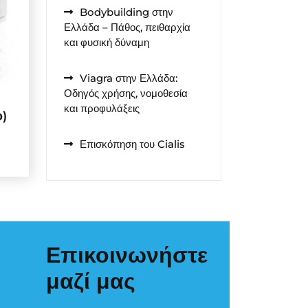
Bodybuilding στην
Ελλάδα – Πάθος, πειθαρχία
και φυσική δύναμη
Viagra στην Ελλάδα:
Οδηγός χρήσης, νομοθεσία
και προφυλάξεις
ο)
Επισκόπηση του Cialis
Επικοινωνήστε
μαζί μας