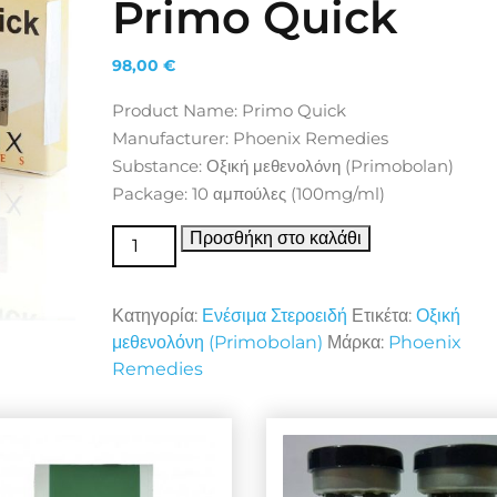
Primo Quick
98,00
€
Product Name: Primo Quick
Manufacturer: Phoenix Remedies
Substance: Οξική μεθενολόνη (Primobolan)
Package: 10 αμπούλες (100mg/ml)
Ενέσιμα Στεροειδή Primo Quick ποσότητα
Προσθήκη στο καλάθι
Κατηγορία:
Ενέσιμα Στεροειδή
Ετικέτα:
Οξική
μεθενολόνη (Primobolan)
Μάρκα:
Phoenix
Remedies