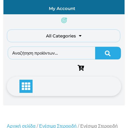
Skip
My Account
to
content
All Categories
Αναζήτηση για:
Αρχική σελίδα
/
Ενέσιμα Στεροειδή
/ Ενέσιμα Στεροειδή