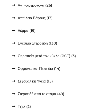
26
Αντι-οιστρογόνα
26
προϊόντα
13
Απώλεια Βάρους
13
προϊόντα
19
Δέρμα
19
προϊόντα
130
Ενέσιμα Στεροειδή
130
προϊόντα
3
Θεραπεία μετά τον κύκλο (PCT)
3
προϊόντα
14
Ορμόνες και Πεπτίδια
14
προϊόντα
15
Σεξουαλική Υγεία
15
προϊόντα
49
Στεροειδή από το στόμα
49
προϊόντα
2
Τζελ
2