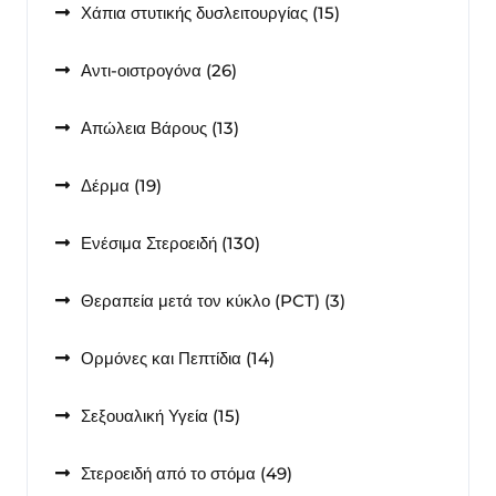
15
Χάπια στυτικής δυσλειτουργίας
15
προϊόντα
26
Αντι-οιστρογόνα
26
προϊόντα
13
Απώλεια Βάρους
13
προϊόντα
19
Δέρμα
19
προϊόντα
130
Ενέσιμα Στεροειδή
130
προϊόντα
3
Θεραπεία μετά τον κύκλο (PCT)
3
προϊόντα
14
Ορμόνες και Πεπτίδια
14
προϊόντα
15
Σεξουαλική Υγεία
15
προϊόντα
49
Στεροειδή από το στόμα
49