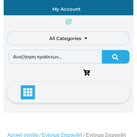
Skip
My Account
to
content
All Categories
Αναζήτηση για:
Αρχική σελίδα
/
Ενέσιμα Στεροειδή
/ Ενέσιμα Στεροειδή