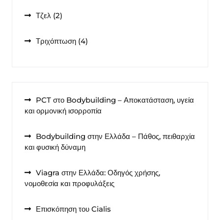
προϊόντα
2
Τζελ
2
προϊόντα
4
Τριχόπτωση
4
προϊόντα
PCT στο Bodybuilding – Αποκατάσταση, υγεία
και ορμονική ισορροπία
Bodybuilding στην Ελλάδα – Πάθος, πειθαρχία
και φυσική δύναμη
Viagra στην Ελλάδα: Οδηγός χρήσης,
νομοθεσία και προφυλάξεις
Επισκόπηση του Cialis