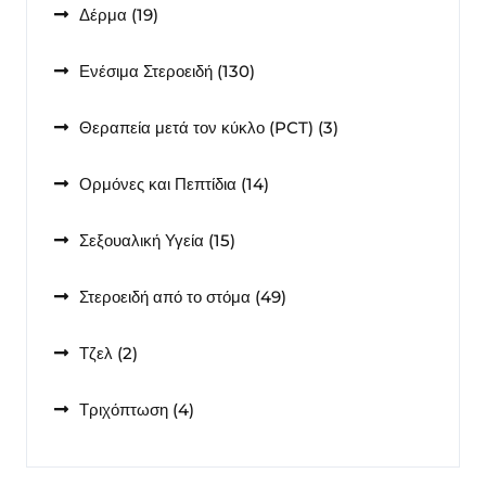
19
Δέρμα
19
προϊόντα
130
Ενέσιμα Στεροειδή
130
προϊόντα
3
Θεραπεία μετά τον κύκλο (PCT)
3
προϊόντα
14
Ορμόνες και Πεπτίδια
14
προϊόντα
15
Σεξουαλική Υγεία
15
προϊόντα
49
Στεροειδή από το στόμα
49
προϊόντα
2
Τζελ
2
προϊόντα
4
Τριχόπτωση
4
προϊόντα