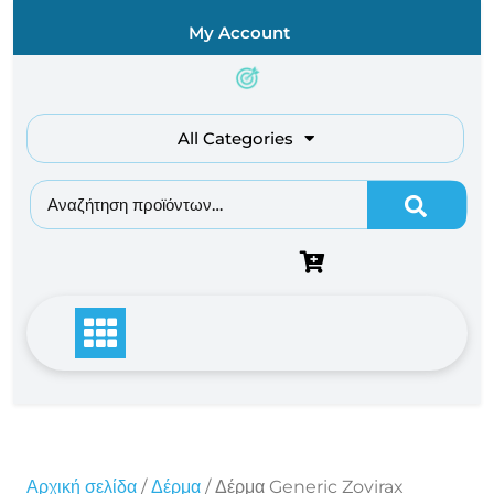
Skip
My Account
to
content
All Categories
Αναζήτηση για:
Αρχική σελίδα
/
Δέρμα
/ Δέρμα Generic Zovirax