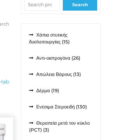
Search
arch
Χάπια στυτικής
15
δυσλειτουργίας
15
προϊόντα
26
Αντι-οιστρογόνα
26
προϊόντα
13
Απώλεια Βάρους
13
προϊόντα
Hab
19
Δέρμα
19
προϊόντα
130
Ενέσιμα Στεροειδή
130
προϊόντα
Θεραπεία μετά τον κύκλο
3
(PCT)
3
προϊόντα