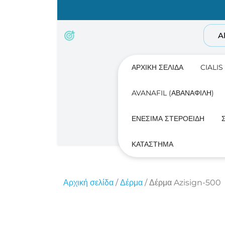
Skip
to
content
A
ΑΡΧΙΚΉ ΣΕΛΊΔΑ
CIALIS
AVANAFIL (ΑΒΑΝΑΦΊΛΗ)
ΕΝΈΣΙΜΑ ΣΤΕΡΟΕΙΔΉ
ΚΑΤΆΣΤΗΜΑ
Αρχική σελίδα
/
Δέρμα
/ Δέρμα Azisign-500