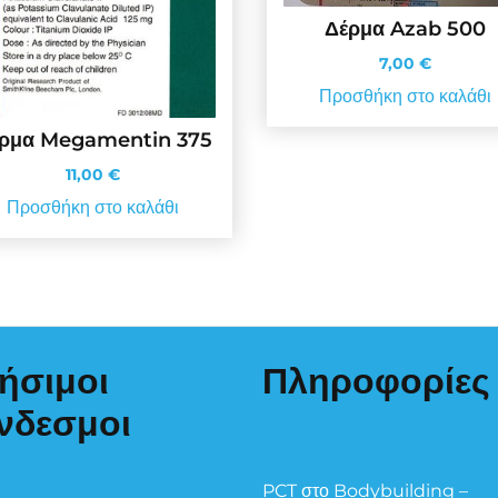
Δέρμα Azab 500
7,00
€
Προσθήκη στο καλάθι
ρμα Megamentin 375
11,00
€
Προσθήκη στο καλάθι
ήσιμοι
Πληροφορίες
νδεσμοι
PCT στο Bodybuilding –