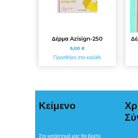
Δέρμα Azisign-250
Δέ
9,00
€
Προσθήκη στο καλάθι
Κείμενο
Χρ
Σύ
Στο κατάστημά μας θα βρείτε