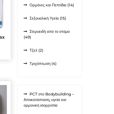
14
Ορμόνες και Πεπτίδια
14
προϊόντα
15
Σεξουαλική Υγεία
15
προϊόντα
Στεροειδή από το στόμα
49
ax
49
προϊόντα
2
Τζελ
2
προϊόντα
4
Τριχόπτωση
4
προϊόντα
PCT στο Bodybuilding –
Αποκατάσταση, υγεία και
ορμονική ισορροπία