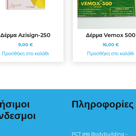
Δέρμα Azisign-250
Δέρμα Vemox 500
9,00
€
16,00
€
Προσθήκη στο καλάθι
Προσθήκη στο καλάθι
ήσιμοι
Πληροφορίες
νδεσμοι
PCT στο Bodybuilding –