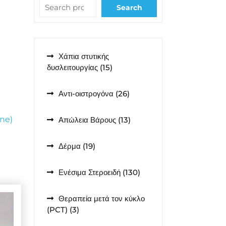
Search
Χάπια στυτικής
15
δυσλειτουργίας
15
προϊόντα
26
Αντι-οιστρογόνα
26
προϊόντα
ane)
13
Απώλεια Βάρους
13
προϊόντα
19
Δέρμα
19
προϊόντα
130
Ενέσιμα Στεροειδή
130
προϊόντα
Θεραπεία μετά τον κύκλο
3
(PCT)
3
προϊόντα