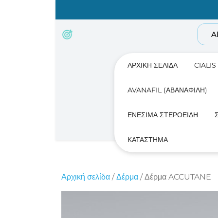
Skip
to
content
A
ΑΡΧΙΚΉ ΣΕΛΊΔΑ
CIALIS
AVANAFIL (ΑΒΑΝΑΦΊΛΗ)
ΕΝΈΣΙΜΑ ΣΤΕΡΟΕΙΔΉ
ΚΑΤΆΣΤΗΜΑ
Αρχική σελίδα
/
Δέρμα
/ Δέρμα ACCUTANE