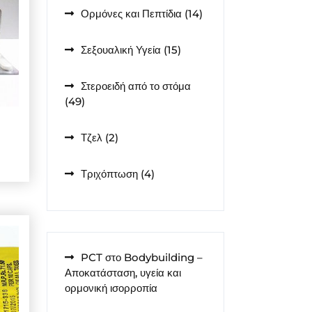
14
Ορμόνες και Πεπτίδια
14
προϊόντα
15
Σεξουαλική Υγεία
15
προϊόντα
Στεροειδή από το στόμα
49
49
προϊόντα
2
Τζελ
2
προϊόντα
4
Τριχόπτωση
4
προϊόντα
PCT στο Bodybuilding –
Αποκατάσταση, υγεία και
ορμονική ισορροπία