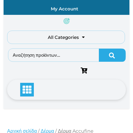
Skip
My Account
to
content
All Categories
Αναζήτηση για:
Αρχική σελίδα
/
Δέρμα
/ Δέρμα Accufine