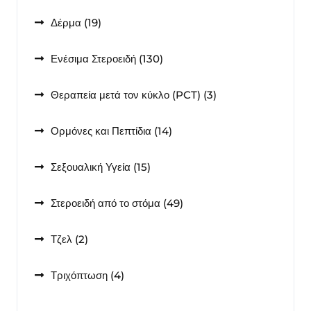
προϊόντα
19
Δέρμα
19
προϊόντα
130
Ενέσιμα Στεροειδή
130
προϊόντα
3
Θεραπεία μετά τον κύκλο (PCT)
3
προϊόντα
14
Ορμόνες και Πεπτίδια
14
προϊόντα
15
Σεξουαλική Υγεία
15
προϊόντα
49
Στεροειδή από το στόμα
49
προϊόντα
2
Τζελ
2
προϊόντα
4
Τριχόπτωση
4
προϊόντα