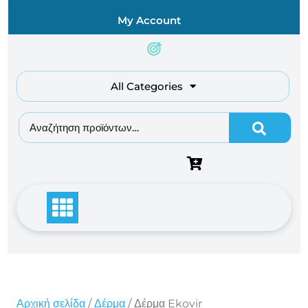
Skip
My Account
to
content
All Categories
Αναζήτηση για:
Αρχική σελίδα
/
Δέρμα
/ Δέρμα Ekovir