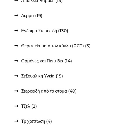
13
Απώλεια Βάρους
13
προϊόντα
19
Δέρμα
19
προϊόντα
130
Ενέσιμα Στεροειδή
130
προϊόντα
3
Θεραπεία μετά τον κύκλο (PCT)
3
προϊόντα
14
Ορμόνες και Πεπτίδια
14
προϊόντα
15
Σεξουαλική Υγεία
15
προϊόντα
49
Στεροειδή από το στόμα
49
προϊόντα
2
Τζελ
2
προϊόντα
4
Τριχόπτωση
4
προϊόντα