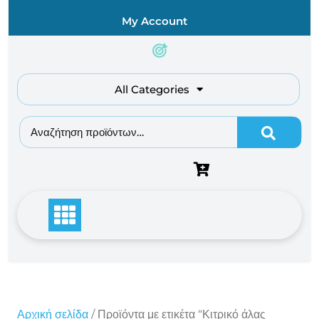
Skip
My Account
to
content
All Categories
Αναζήτηση για:
Αρχική σελίδα
/ Προϊόντα με ετικέτα “Κιτρικό άλας