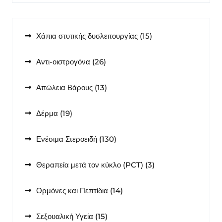
15
Χάπια στυτικής δυσλειτουργίας
15
προϊόντα
26
Αντι-οιστρογόνα
26
προϊόντα
13
Απώλεια Βάρους
13
προϊόντα
19
Δέρμα
19
προϊόντα
130
Ενέσιμα Στεροειδή
130
προϊόντα
3
Θεραπεία μετά τον κύκλο (PCT)
3
προϊόντα
14
Ορμόνες και Πεπτίδια
14
προϊόντα
15
Σεξουαλική Υγεία
15