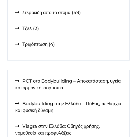
προϊόντα
49
Στεροειδή από το στόμα
49
προϊόντα
2
Τζελ
2
προϊόντα
4
Τριχόπτωση
4
προϊόντα
PCT στο Bodybuilding – Αποκατάσταση, υγεία
και ορμονική ισορροπία
Bodybuilding στην Ελλάδα – Πάθος, πειθαρχία
και φυσική δύναμη
Viagra στην Ελλάδα: Οδηγός χρήσης,
νομοθεσία και προφυλάξεις