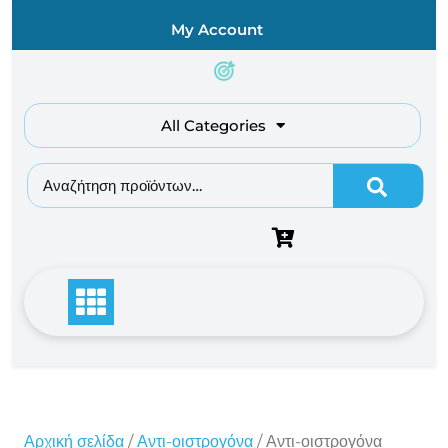
Skip
My Account
to
content
All Categories
Αναζήτηση για:
Αρχική σελίδα
/
Αντι-οιστρογόνα
/ Αντι-οιστρογόνα