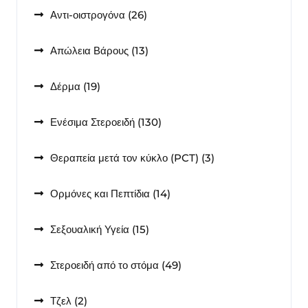
26
Αντι-οιστρογόνα
26
προϊόντα
13
Απώλεια Βάρους
13
προϊόντα
19
Δέρμα
19
προϊόντα
130
Ενέσιμα Στεροειδή
130
προϊόντα
3
Θεραπεία μετά τον κύκλο (PCT)
3
προϊόντα
14
Ορμόνες και Πεπτίδια
14
προϊόντα
15
Σεξουαλική Υγεία
15
προϊόντα
49
Στεροειδή από το στόμα
49
προϊόντα
2
Τζελ
2