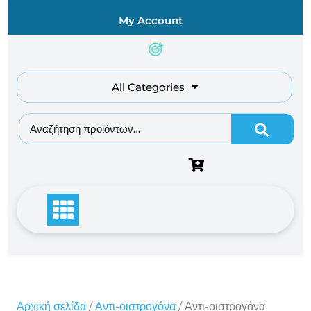
Skip
My Account
to
content
All Categories
Αναζήτηση για:
Αρχική σελίδα
/
Αντι-οιστρογόνα
/ Αντι-οιστρογόνα