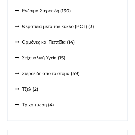
προϊόντα
130
Ενέσιμα Στεροειδή
130
προϊόντα
3
Θεραπεία μετά τον κύκλο (PCT)
3
προϊόντα
14
Ορμόνες και Πεπτίδια
14
προϊόντα
15
Σεξουαλική Υγεία
15
προϊόντα
49
Στεροειδή από το στόμα
49
προϊόντα
2
Τζελ
2
προϊόντα
4
Τριχόπτωση
4
προϊόντα