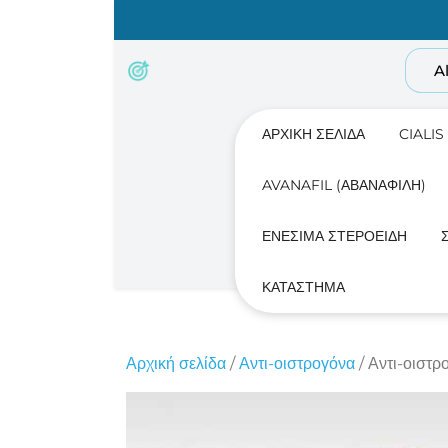
Skip
to
content
A
ΑΡΧΙΚΉ ΣΕΛΊΔΑ
CIALIS
AVANAFIL (ΑΒΑΝΑΦΊΛΗ)
ΕΝΈΣΙΜΑ ΣΤΕΡΟΕΙΔΉ
ΚΑΤΆΣΤΗΜΑ
Αρχική σελίδα
/
Αντι-οιστρογόνα
/ Αντι-οιστ