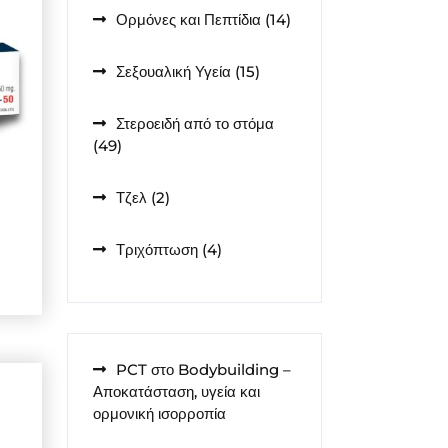
14
Ορμόνες και Πεπτίδια
14
προϊόντα
15
Σεξουαλική Υγεία
15
προϊόντα
Στεροειδή από το στόμα
49
49
προϊόντα
2
Τζελ
2
προϊόντα
4
Τριχόπτωση
4
προϊόντα
PCT στο Bodybuilding –
Αποκατάσταση, υγεία και
ορμονική ισορροπία