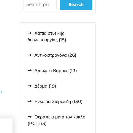
Search
Χάπια στυτικής
15
δυσλειτουργίας
15
προϊόντα
26
Αντι-οιστρογόνα
26
προϊόντα
13
Απώλεια Βάρους
13
προϊόντα
ς
19
Δέρμα
19
a
προϊόντα
130
Ενέσιμα Στεροειδή
130
προϊόντα
Θεραπεία μετά τον κύκλο
3
(PCT)
3
προϊόντα