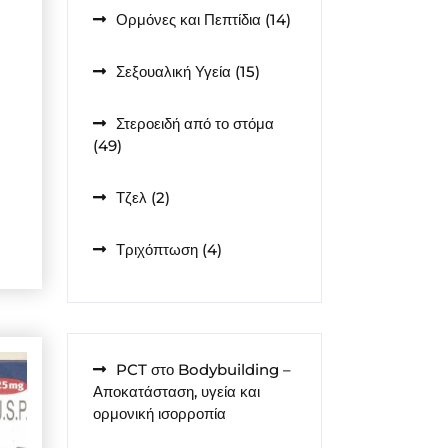
14
Ορμόνες και Πεπτίδια
14
προϊόντα
15
Σεξουαλική Υγεία
15
προϊόντα
Στεροειδή από το στόμα
49
49
προϊόντα
2
Τζελ
2
προϊόντα
4
Τριχόπτωση
4
προϊόντα
PCT στο Bodybuilding –
Αποκατάσταση, υγεία και
ορμονική ισορροπία