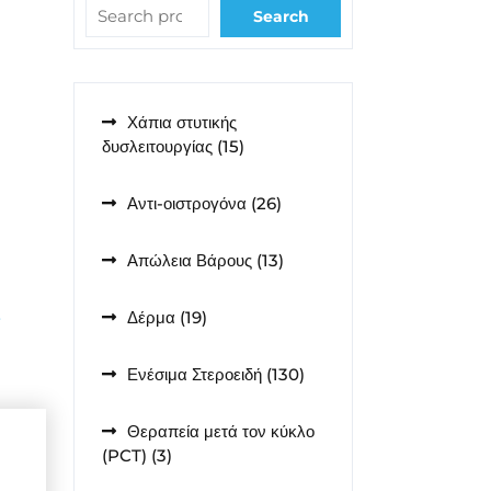
Search
Χάπια στυτικής
15
δυσλειτουργίας
15
προϊόντα
26
Αντι-οιστρογόνα
26
προϊόντα
13
Απώλεια Βάρους
13
προϊόντα
ς
19
Δέρμα
19
προϊόντα
130
Ενέσιμα Στεροειδή
130
προϊόντα
Θεραπεία μετά τον κύκλο
3
(PCT)
3
προϊόντα