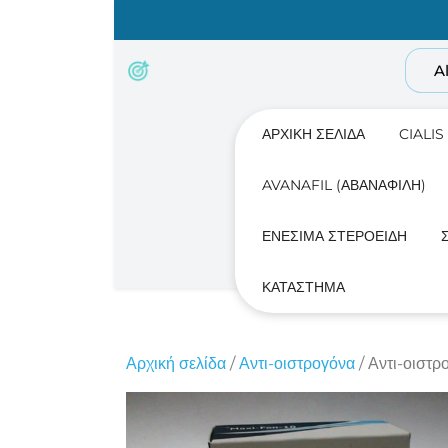
Skip
to
content
A
ΑΡΧΙΚΉ ΣΕΛΊΔΑ
CIALIS
AVANAFIL (ΑΒΑΝΑΦΊΛΗ)
ΕΝΈΣΙΜΑ ΣΤΕΡΟΕΙΔΉ
ΚΑΤΆΣΤΗΜΑ
Αρχική σελίδα
/
Αντι-οιστρογόνα
/ Αντι-οιστ