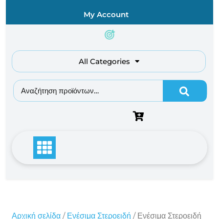
Skip
My Account
to
content
All Categories
Αναζήτηση για:
Αρχική σελίδα
/
Ενέσιμα Στεροειδή
/ Ενέσιμα Στεροειδή