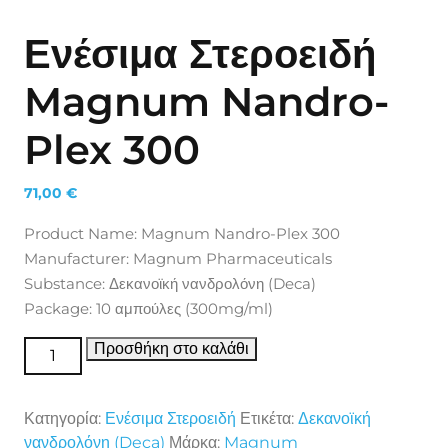
Ενέσιμα Στεροειδή
Magnum Nandro-
Plex 300
71,00
€
Product Name: Magnum Nandro-Plex 300
Manufacturer: Magnum Pharmaceuticals
Substance: Δεκανοϊκή νανδρολόνη (Deca)
Package: 10 αμπούλες (300mg/ml)
Ενέσιμα Στεροειδή Magnum Nandro-Plex 300
Προσθήκη στο καλάθι
ποσότητα
Κατηγορία:
Ενέσιμα Στεροειδή
Ετικέτα:
Δεκανοϊκή
νανδρολόνη (Deca)
Μάρκα:
Magnum