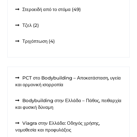
49
Στεροειδή από το στόμα
49
προϊόντα
2
Τζελ
2
προϊόντα
4
Τριχόπτωση
4
προϊόντα
PCT στο Bodybuilding – Αποκατάσταση, υγεία
και ορμονική ισορροπία
Bodybuilding στην Ελλάδα – Πάθος, πειθαρχία
και φυσική δύναμη
Viagra στην Ελλάδα: Οδηγός χρήσης,
νομοθεσία και προφυλάξεις