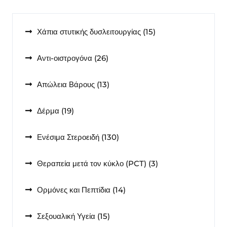
15
Χάπια στυτικής δυσλειτουργίας
15
προϊόντα
26
Αντι-οιστρογόνα
26
προϊόντα
13
Απώλεια Βάρους
13
προϊόντα
19
Δέρμα
19
προϊόντα
130
Ενέσιμα Στεροειδή
130
προϊόντα
3
Θεραπεία μετά τον κύκλο (PCT)
3
προϊόντα
14
Ορμόνες και Πεπτίδια
14
προϊόντα
15
Σεξουαλική Υγεία
15
προϊόντα