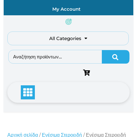
Skip
My Account
to
content
All Categories
Αναζήτηση για:
Αρχική σελίδα
/
Ενέσιμα Στεροειδή
/ Ενέσιμα Στεροειδή