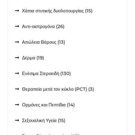
15
Χάπια στυτικής δυσλειτουργίας
15
προϊόντα
26
Αντι-οιστρογόνα
26
προϊόντα
13
Απώλεια Βάρους
13
προϊόντα
19
Δέρμα
19
προϊόντα
130
Ενέσιμα Στεροειδή
130
προϊόντα
3
Θεραπεία μετά τον κύκλο (PCT)
3
προϊόντα
14
Ορμόνες και Πεπτίδια
14
προϊόντα
15
Σεξουαλική Υγεία
15
προϊόντα