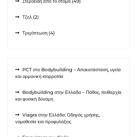
49
Στεροειδή από το στόμα
49
προϊόντα
2
Τζελ
2
προϊόντα
4
Τριχόπτωση
4
προϊόντα
PCT στο Bodybuilding – Αποκατάσταση, υγεία
και ορμονική ισορροπία
Bodybuilding στην Ελλάδα – Πάθος, πειθαρχία
και φυσική δύναμη
Viagra στην Ελλάδα: Οδηγός χρήσης,
νομοθεσία και προφυλάξεις