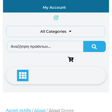
Skip
My Account
to
content
All Categories
Αναζήτηση για:
Αρχική σελίδα
/
Δέρμα
/ Δέρμα Doxee