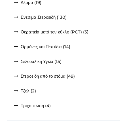
19
Δέρμα
19
προϊόντα
130
Ενέσιμα Στεροειδή
130
προϊόντα
3
Θεραπεία μετά τον κύκλο (PCT)
3
προϊόντα
14
Ορμόνες και Πεπτίδια
14
προϊόντα
15
Σεξουαλική Υγεία
15
προϊόντα
49
Στεροειδή από το στόμα
49
προϊόντα
2
Τζελ
2
προϊόντα
4
Τριχόπτωση
4
προϊόντα