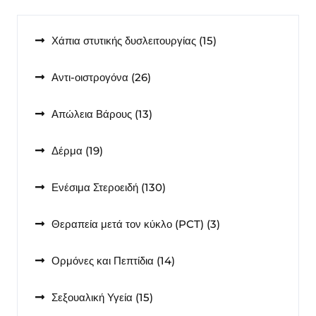
15
Χάπια στυτικής δυσλειτουργίας
15
προϊόντα
26
Αντι-οιστρογόνα
26
προϊόντα
13
Απώλεια Βάρους
13
προϊόντα
19
Δέρμα
19
προϊόντα
130
Ενέσιμα Στεροειδή
130
προϊόντα
3
Θεραπεία μετά τον κύκλο (PCT)
3
προϊόντα
14
Ορμόνες και Πεπτίδια
14
προϊόντα
15
Σεξουαλική Υγεία
15
προϊόντα