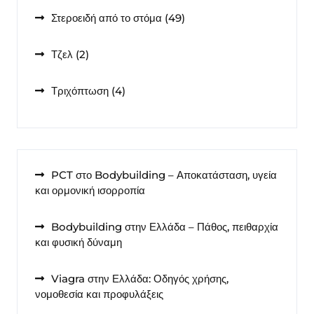
49
Στεροειδή από το στόμα
49
προϊόντα
2
Τζελ
2
προϊόντα
4
Τριχόπτωση
4
προϊόντα
PCT στο Bodybuilding – Αποκατάσταση, υγεία
και ορμονική ισορροπία
Bodybuilding στην Ελλάδα – Πάθος, πειθαρχία
και φυσική δύναμη
Viagra στην Ελλάδα: Οδηγός χρήσης,
νομοθεσία και προφυλάξεις