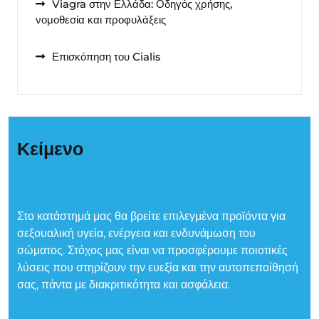
Viagra στην Ελλάδα: Οδηγός χρήσης,
νομοθεσία και προφυλάξεις
Επισκόπηση του Cialis
Κείμενο
Στο κατάστημά μας θα βρείτε επιλεγμένα προϊόντα για
σεξουαλική υγεία, ενέργεια και ενδυνάμωση του
σώματος. Στόχος μας είναι να προσφέρουμε ποιοτικές
λύσεις που στηρίζουν την ευεξία και την αυτοπεποίθησή
σας, πάντα με διακριτικότητα και ασφάλεια.