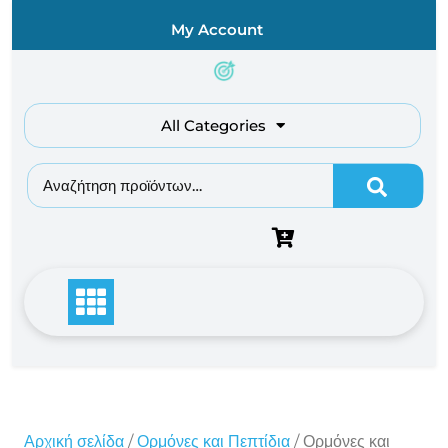
Skip
My Account
to
content
All Categories
Αναζήτηση για:
Αρχική σελίδα
/
Ορμόνες και Πεπτίδια
/ Ορμόνες και