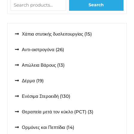
Search
15
Χάπια στυτικής δυσλειτουργίας
15
προϊόντα
26
Αντι-οιστρογόνα
26
προϊόντα
13
Απώλεια Βάρους
13
προϊόντα
19
Δέρμα
19
προϊόντα
130
Ενέσιμα Στεροειδή
130
προϊόντα
3
Θεραπεία μετά τον κύκλο (PCT)
3
προϊόντα
14
Ορμόνες και Πεπτίδια
14
προϊόντα