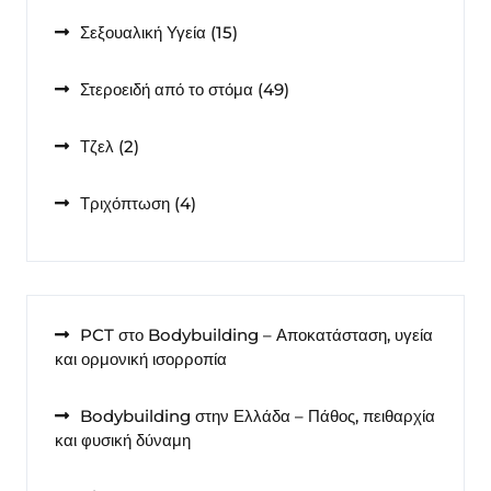
15
Σεξουαλική Υγεία
15
προϊόντα
49
Στεροειδή από το στόμα
49
προϊόντα
2
Τζελ
2
προϊόντα
4
Τριχόπτωση
4
προϊόντα
PCT στο Bodybuilding – Αποκατάσταση, υγεία
και ορμονική ισορροπία
Bodybuilding στην Ελλάδα – Πάθος, πειθαρχία
και φυσική δύναμη