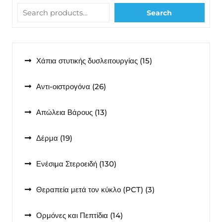
Search
15
Χάπια στυτικής δυσλειτουργίας
15
προϊόντα
26
Αντι-οιστρογόνα
26
προϊόντα
13
Απώλεια Βάρους
13
προϊόντα
19
Δέρμα
19
προϊόντα
130
Ενέσιμα Στεροειδή
130
προϊόντα
3
Θεραπεία μετά τον κύκλο (PCT)
3
προϊόντα
14
Ορμόνες και Πεπτίδια
14