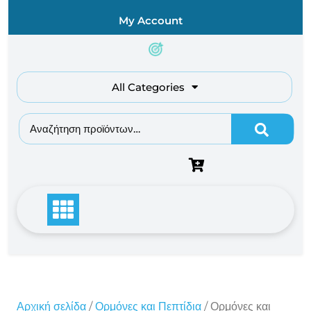
Skip
My Account
to
content
All Categories
Αναζήτηση για:
Αρχική σελίδα
/
Ορμόνες και Πεπτίδια
/ Ορμόνες και