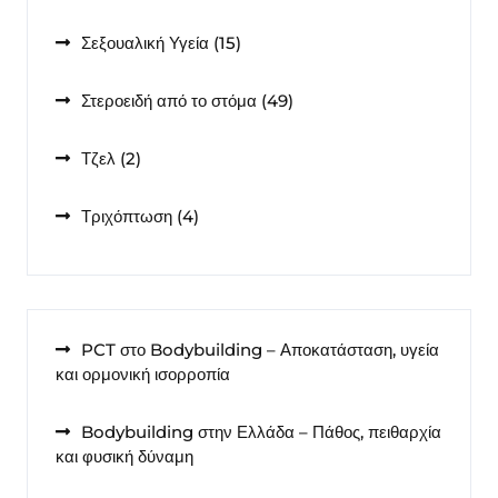
προϊόντα
15
Σεξουαλική Υγεία
15
προϊόντα
49
Στεροειδή από το στόμα
49
προϊόντα
2
Τζελ
2
προϊόντα
4
Τριχόπτωση
4
προϊόντα
PCT στο Bodybuilding – Αποκατάσταση, υγεία
και ορμονική ισορροπία
Bodybuilding στην Ελλάδα – Πάθος, πειθαρχία
και φυσική δύναμη