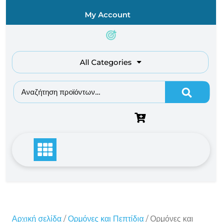
Skip
My Account
to
content
All Categories
Αναζήτηση για:
Αρχική σελίδα
/
Ορμόνες και Πεπτίδια
/ Ορμόνες και