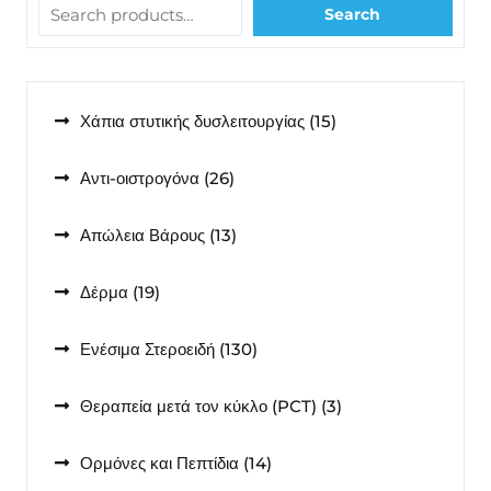
Search
15
Χάπια στυτικής δυσλειτουργίας
15
προϊόντα
26
Αντι-οιστρογόνα
26
προϊόντα
13
Απώλεια Βάρους
13
προϊόντα
19
Δέρμα
19
προϊόντα
130
Ενέσιμα Στεροειδή
130
προϊόντα
3
Θεραπεία μετά τον κύκλο (PCT)
3
προϊόντα
14
Ορμόνες και Πεπτίδια
14
προϊόντα