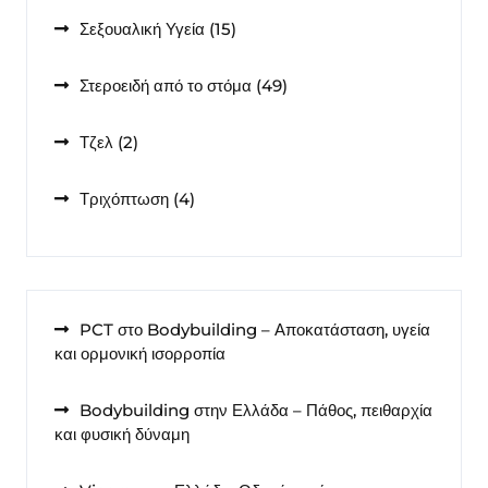
15
Σεξουαλική Υγεία
15
προϊόντα
49
Στεροειδή από το στόμα
49
προϊόντα
2
Τζελ
2
προϊόντα
4
Τριχόπτωση
4
προϊόντα
PCT στο Bodybuilding – Αποκατάσταση, υγεία
και ορμονική ισορροπία
Bodybuilding στην Ελλάδα – Πάθος, πειθαρχία
και φυσική δύναμη