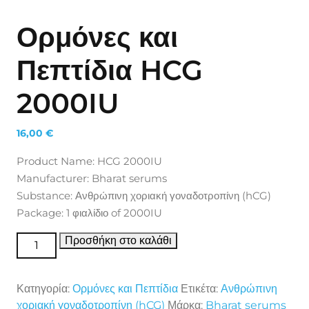
Ορμόνες και
Πεπτίδια HCG
2000IU
16,00
€
Product Name: HCG 2000IU
Manufacturer: Bharat serums
Substance: Ανθρώπινη χοριακή γοναδοτροπίνη (hCG)
Package: 1 φιαλίδιο of 2000IU
Ορμόνες και Πεπτίδια HCG 2000IU ποσότητα
Προσθήκη στο καλάθι
Κατηγορία:
Ορμόνες και Πεπτίδια
Ετικέτα:
Ανθρώπινη
χοριακή γοναδοτροπίνη (hCG)
Μάρκα:
Bharat serums