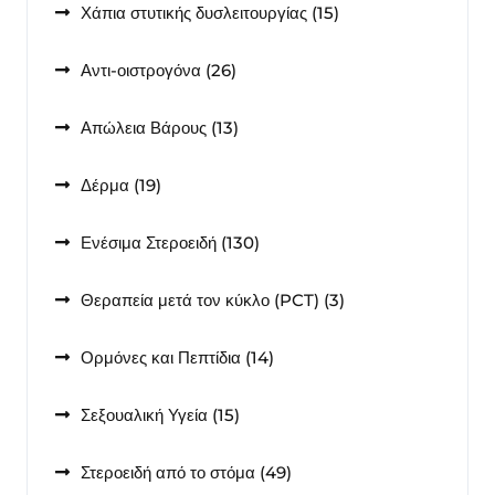
15
Χάπια στυτικής δυσλειτουργίας
15
προϊόντα
26
Αντι-οιστρογόνα
26
προϊόντα
13
Απώλεια Βάρους
13
προϊόντα
19
Δέρμα
19
προϊόντα
130
Ενέσιμα Στεροειδή
130
προϊόντα
3
Θεραπεία μετά τον κύκλο (PCT)
3
προϊόντα
14
Ορμόνες και Πεπτίδια
14
προϊόντα
15
Σεξουαλική Υγεία
15
προϊόντα
49
Στεροειδή από το στόμα
49