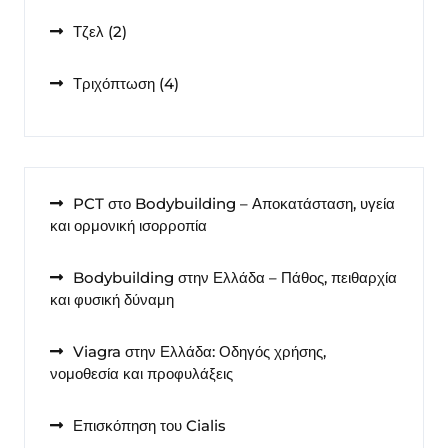
προϊόντα
2
Τζελ
2
προϊόντα
4
Τριχόπτωση
4
προϊόντα
PCT στο Bodybuilding – Αποκατάσταση, υγεία
και ορμονική ισορροπία
Bodybuilding στην Ελλάδα – Πάθος, πειθαρχία
και φυσική δύναμη
Viagra στην Ελλάδα: Οδηγός χρήσης,
νομοθεσία και προφυλάξεις
Επισκόπηση του Cialis