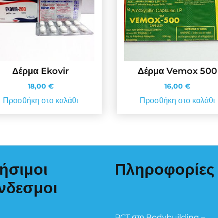
Δέρμα Ekovir
Δέρμα Vemox 500
18,00
€
16,00
€
Προσθήκη στο καλάθι
Προσθήκη στο καλάθι
ήσιμοι
Πληροφορίες
νδεσμοι
PCT στο Bodybuilding –