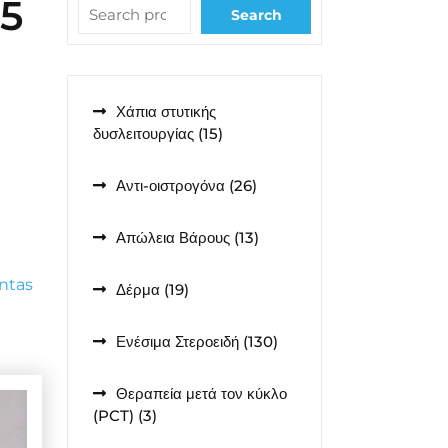
5
Search
Χάπια στυτικής
15
δυσλειτουργίας
15
προϊόντα
26
Αντι-οιστρογόνα
26
προϊόντα
13
Απώλεια Βάρους
13
προϊόντα
Intas
19
Δέρμα
19
προϊόντα
130
Ενέσιμα Στεροειδή
130
προϊόντα
Θεραπεία μετά τον κύκλο
3
(PCT)
3
προϊόντα