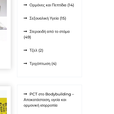
14
Ορμόνες και Πεπτίδια
14
προϊόντα
15
Σεξουαλική Υγεία
15
προϊόντα
Στεροειδή από το στόμα
49
49
προϊόντα
2
Τζελ
2
προϊόντα
4
Τριχόπτωση
4
προϊόντα
PCT στο Bodybuilding –
Αποκατάσταση, υγεία και
ορμονική ισορροπία