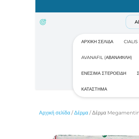
Skip
to
content
A
ΑΡΧΙΚΉ ΣΕΛΊΔΑ
CIALIS
AVANAFIL (ΑΒΑΝΑΦΊΛΗ)
ΕΝΈΣΙΜΑ ΣΤΕΡΟΕΙΔΉ
ΚΑΤΆΣΤΗΜΑ
Αρχική σελίδα
/
Δέρμα
/ Δέρμα Megamentin