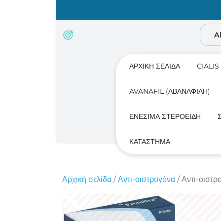
Skip
to
content
A
ΑΡΧΙΚΉ ΣΕΛΊΔΑ
CIALIS
AVANAFIL (ΑΒΑΝΑΦΊΛΗ)
ΕΝΈΣΙΜΑ ΣΤΕΡΟΕΙΔΉ
ΚΑΤΆΣΤΗΜΑ
Αρχική σελίδα
/
Αντι-οιστρογόνα
/ Αντι-οιστ