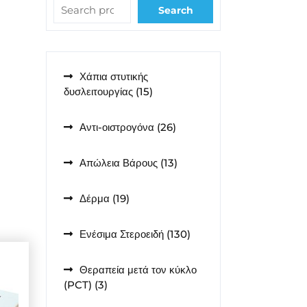
Search
Χάπια στυτικής
15
δυσλειτουργίας
15
προϊόντα
26
Αντι-οιστρογόνα
26
προϊόντα
13
Απώλεια Βάρους
13
προϊόντα
19
Δέρμα
19
προϊόντα
130
Ενέσιμα Στεροειδή
130
προϊόντα
Θεραπεία μετά τον κύκλο
3
(PCT)
3
προϊόντα