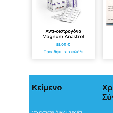
Αντι-οιστρογόνα
Magnum Anastrol
55,00
€
Προσθήκη στο καλάθι
Κείμενο
Χρ
Σύ
Στο κατάστημά μας θα βρείτε