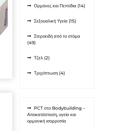
14
Ορμόνες και Πεπτίδια
14
προϊόντα
15
Σεξουαλική Υγεία
15
προϊόντα
Στεροειδή από το στόμα
49
49
προϊόντα
2
Τζελ
2
προϊόντα
4
Τριχόπτωση
4
προϊόντα
PCT στο Bodybuilding –
Αποκατάσταση, υγεία και
ορμονική ισορροπία