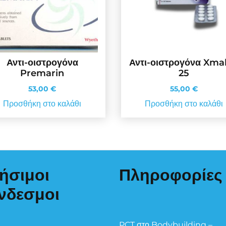
Αντι-οιστρογόνα
Αντι-οιστρογόνα Xma
Premarin
25
53,00
€
55,00
€
Προσθήκη στο καλάθι
Προσθήκη στο καλάθι
ήσιμοι
Πληροφορίες
νδεσμοι
PCT στο Bodybuilding –