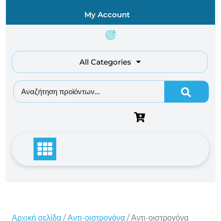
Skip
My Account
to
content
All Categories
Αναζήτηση για:
Αρχική σελίδα
/
Αντι-οιστρογόνα
/ Αντι-οιστρογόνα