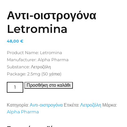
Αντι-οιστρογόνα
Letromina
48,00
€
Product Name: Letromina
Manufacturer: Alpha Pharma
Substance: Λετροζόλη
Package: 2.5mg (50 χάπια)
Αντι-οιστρογόνα Letromina ποσότητα
Προσθήκη στο καλάθι
Κατηγορία:
Αντι-οιστρογόνα
Ετικέτα:
Λετροζόλη
Μάρκα:
Alpha Pharma