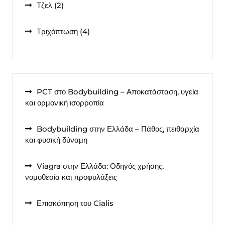
2
Τζελ
2
προϊόντα
4
Τριχόπτωση
4
προϊόντα
PCT στο Bodybuilding – Αποκατάσταση, υγεία
και ορμονική ισορροπία
Bodybuilding στην Ελλάδα – Πάθος, πειθαρχία
και φυσική δύναμη
Viagra στην Ελλάδα: Οδηγός χρήσης,
νομοθεσία και προφυλάξεις
Επισκόπηση του Cialis