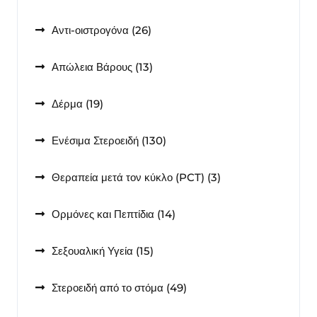
προϊόντα
26
Αντι-οιστρογόνα
26
προϊόντα
13
Απώλεια Βάρους
13
προϊόντα
19
Δέρμα
19
προϊόντα
130
Ενέσιμα Στεροειδή
130
προϊόντα
3
Θεραπεία μετά τον κύκλο (PCT)
3
προϊόντα
14
Ορμόνες και Πεπτίδια
14
προϊόντα
15
Σεξουαλική Υγεία
15
προϊόντα
49
Στεροειδή από το στόμα
49
προϊόντα