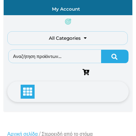
Skip
My Account
to
content
All Categories
Αναζήτηση για:
Αρχική σελίδα
/ Στεροειδή από το στόμα