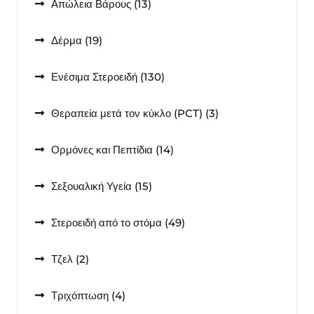
13
Απώλεια Βάρους
13
προϊόντα
19
Δέρμα
19
προϊόντα
130
Ενέσιμα Στεροειδή
130
προϊόντα
3
Θεραπεία μετά τον κύκλο (PCT)
3
προϊόντα
14
Ορμόνες και Πεπτίδια
14
προϊόντα
15
Σεξουαλική Υγεία
15
προϊόντα
49
Στεροειδή από το στόμα
49
προϊόντα
2
Τζελ
2
προϊόντα
4
Τριχόπτωση
4
προϊόντα