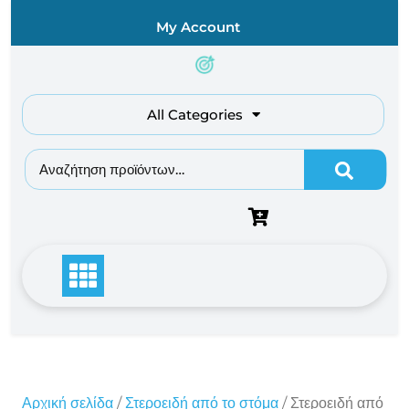
Skip
My Account
to
content
All Categories
Αναζήτηση για:
Αρχική σελίδα
/
Στεροειδή από το στόμα
/ Στεροειδή από