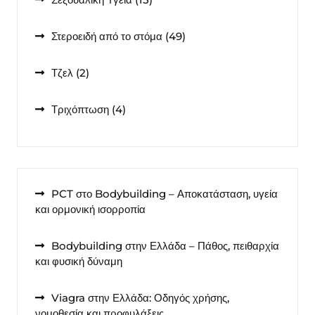
προϊόντα
49
Στεροειδή από το στόμα
49
προϊόντα
2
Τζελ
2
προϊόντα
4
Τριχόπτωση
4
προϊόντα
PCT στο Bodybuilding – Αποκατάσταση, υγεία
και ορμονική ισορροπία
Bodybuilding στην Ελλάδα – Πάθος, πειθαρχία
και φυσική δύναμη
Viagra στην Ελλάδα: Οδηγός χρήσης,
νομοθεσία και προφυλάξεις