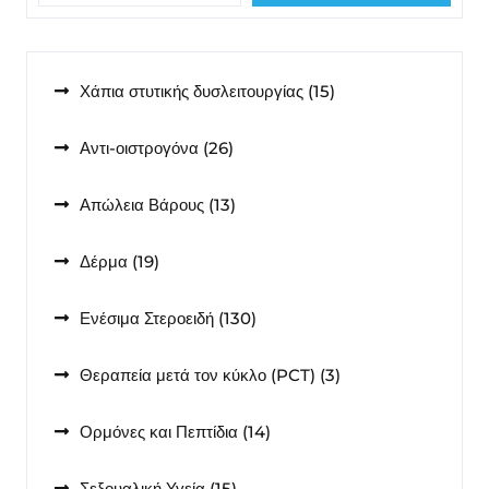
15
Χάπια στυτικής δυσλειτουργίας
15
προϊόντα
26
Αντι-οιστρογόνα
26
προϊόντα
13
Απώλεια Βάρους
13
προϊόντα
19
Δέρμα
19
προϊόντα
130
Ενέσιμα Στεροειδή
130
προϊόντα
3
Θεραπεία μετά τον κύκλο (PCT)
3
προϊόντα
14
Ορμόνες και Πεπτίδια
14
προϊόντα
15
Σεξουαλική Υγεία
15