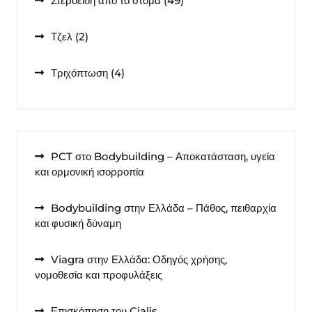
Στεροειδή από το στόμα
49
προϊόντα
2
Τζελ
2
προϊόντα
4
Τριχόπτωση
4
προϊόντα
PCT στο Bodybuilding – Αποκατάσταση, υγεία
και ορμονική ισορροπία
Bodybuilding στην Ελλάδα – Πάθος, πειθαρχία
και φυσική δύναμη
Viagra στην Ελλάδα: Οδηγός χρήσης,
νομοθεσία και προφυλάξεις
Επισκόπηση του Cialis