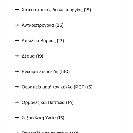
15
Χάπια στυτικής δυσλειτουργίας
15
προϊόντα
26
Αντι-οιστρογόνα
26
προϊόντα
13
Απώλεια Βάρους
13
προϊόντα
19
Δέρμα
19
προϊόντα
130
Ενέσιμα Στεροειδή
130
προϊόντα
3
Θεραπεία μετά τον κύκλο (PCT)
3
προϊόντα
14
Ορμόνες και Πεπτίδια
14
προϊόντα
15
Σεξουαλική Υγεία
15
προϊόντα
49