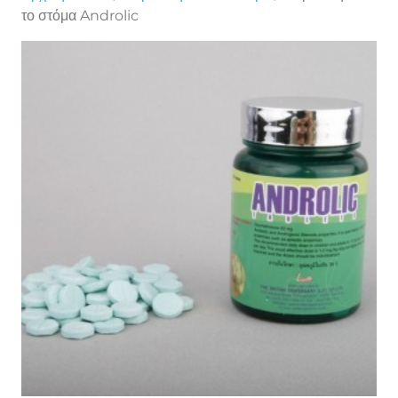
το στόμα Androlic