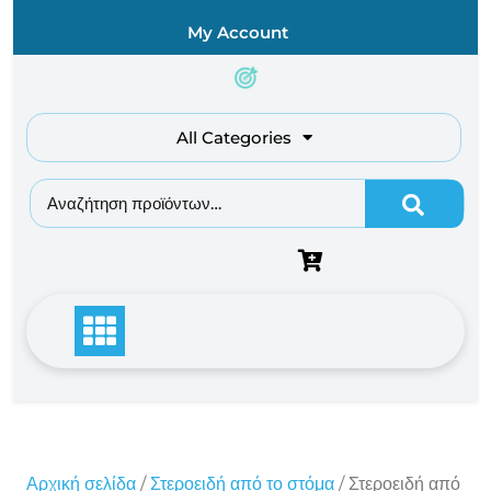
Skip
My Account
to
content
All Categories
Αναζήτηση για:
Αρχική σελίδα
/
Στεροειδή από το στόμα
/ Στεροειδή από