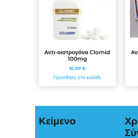
Αντι-οιστρογόνα Clomid
Αν
100mg
10,00
€
Προσθήκη στο καλάθι
Κείμενο
Χρ
Σύ