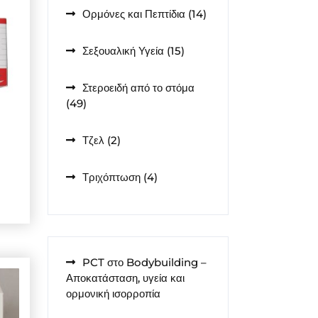
14
Ορμόνες και Πεπτίδια
14
προϊόντα
15
Σεξουαλική Υγεία
15
προϊόντα
Στεροειδή από το στόμα
49
49
προϊόντα
2
Τζελ
2
προϊόντα
4
Τριχόπτωση
4
προϊόντα
PCT στο Bodybuilding –
Αποκατάσταση, υγεία και
ορμονική ισορροπία