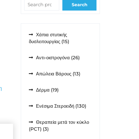
Search
Χάπια στυτικής
15
δυσλειτουργίας
15
προϊόντα
26
Αντι-οιστρογόνα
26
προϊόντα
13
Απώλεια Βάρους
13
προϊόντα
η
19
Δέρμα
19
προϊόντα
130
Ενέσιμα Στεροειδή
130
προϊόντα
Θεραπεία μετά τον κύκλο
3
(PCT)
3
προϊόντα