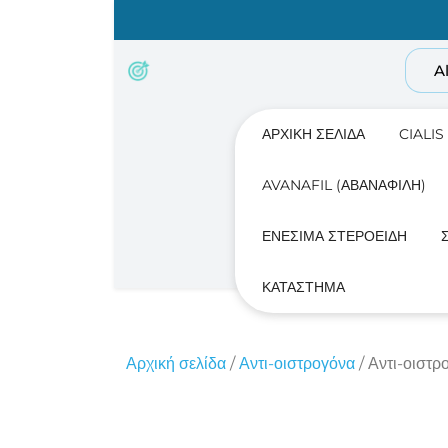
Skip
to
content
A
ΑΡΧΙΚΉ ΣΕΛΊΔΑ
CIALIS
AVANAFIL (ΑΒΑΝΑΦΊΛΗ)
ΕΝΈΣΙΜΑ ΣΤΕΡΟΕΙΔΉ
ΚΑΤΆΣΤΗΜΑ
Αρχική σελίδα
/
Αντι-οιστρογόνα
/ Αντι-οιστ