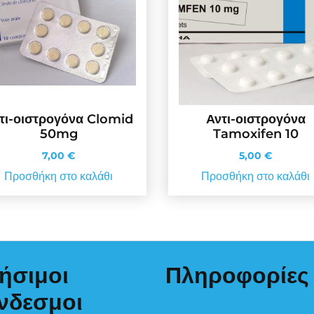
τι-οιστρογόνα Clomid
Αντι-οιστρογόνα
50mg
Tamoxifen 10
7,00
€
5,00
€
Προσθήκη στο καλάθι
Προσθήκη στο καλάθι
ήσιμοι
Πληροφορίες
νδεσμοι