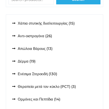
15
Χάπια στυτικής δυσλειτουργίας
15
προϊόντα
26
Αντι-οιστρογόνα
26
προϊόντα
13
Απώλεια Βάρους
13
προϊόντα
19
Δέρμα
19
προϊόντα
130
Ενέσιμα Στεροειδή
130
προϊόντα
3
Θεραπεία μετά τον κύκλο (PCT)
3
προϊόντα
14
Ορμόνες και Πεπτίδια
14
προϊόντα