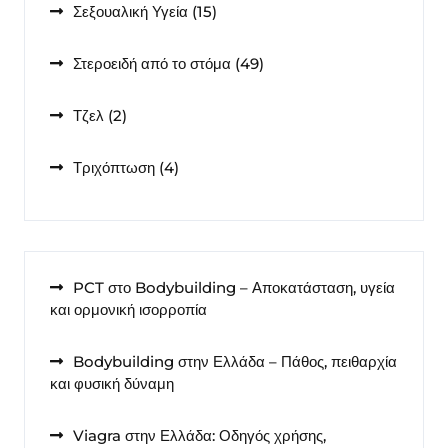
15
Σεξουαλική Υγεία
15
προϊόντα
49
Στεροειδή από το στόμα
49
προϊόντα
2
Τζελ
2
προϊόντα
4
Τριχόπτωση
4
προϊόντα
PCT στο Bodybuilding – Αποκατάσταση, υγεία
και ορμονική ισορροπία
Bodybuilding στην Ελλάδα – Πάθος, πειθαρχία
και φυσική δύναμη
Viagra στην Ελλάδα: Οδηγός χρήσης,