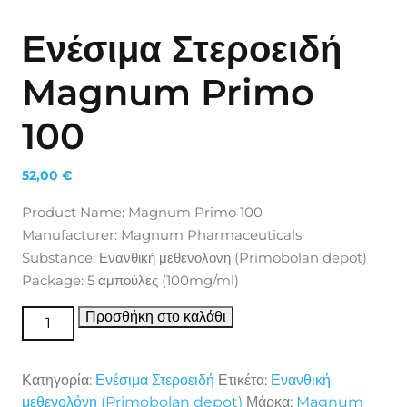
Ενέσιμα Στεροειδή
Magnum Primo
100
52,00
€
Product Name: Magnum Primo 100
Manufacturer: Magnum Pharmaceuticals
Substance: Ενανθική μεθενολόνη (Primobolan depot)
Package: 5 αμπούλες (100mg/ml)
Ενέσιμα Στεροειδή Magnum Primo 100 ποσότητα
Προσθήκη στο καλάθι
Κατηγορία:
Ενέσιμα Στεροειδή
Ετικέτα:
Ενανθική
μεθενολόνη (Primobolan depot)
Μάρκα:
Magnum