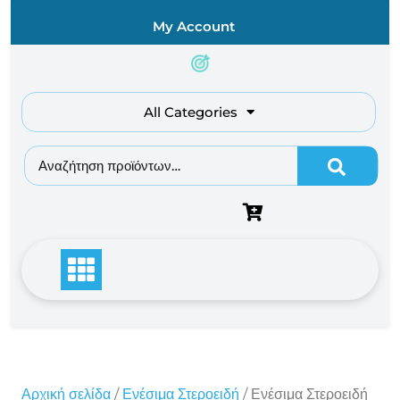
Skip
My Account
to
content
All Categories
Αναζήτηση για:
Αρχική σελίδα
/
Ενέσιμα Στεροειδή
/ Ενέσιμα Στεροειδή