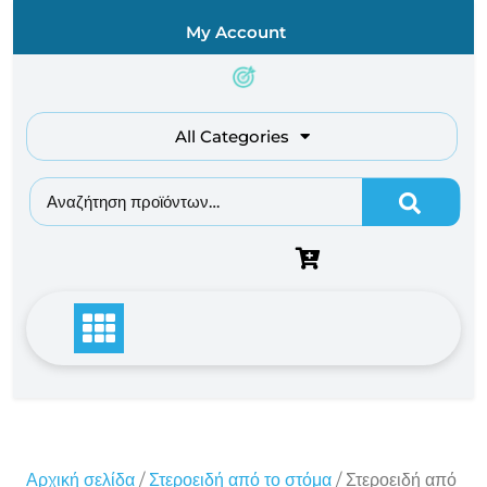
Skip
My Account
to
content
All Categories
Αναζήτηση για:
Αρχική σελίδα
/
Στεροειδή από το στόμα
/ Στεροειδή από