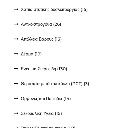
15
Χάπια στυτικής δυσλειτουργίας
15
προϊόντα
26
Αντι-οιστρογόνα
26
προϊόντα
13
Απώλεια Βάρους
13
προϊόντα
19
Δέρμα
19
προϊόντα
130
Ενέσιμα Στεροειδή
130
προϊόντα
3
Θεραπεία μετά τον κύκλο (PCT)
3
προϊόντα
14
Ορμόνες και Πεπτίδια
14
προϊόντα
15
Σεξουαλική Υγεία
15
προϊόντα
49