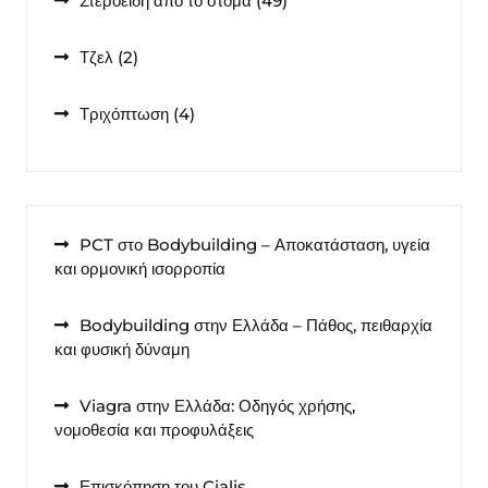
Στεροειδή από το στόμα
49
προϊόντα
2
Τζελ
2
προϊόντα
4
Τριχόπτωση
4
προϊόντα
PCT στο Bodybuilding – Αποκατάσταση, υγεία
και ορμονική ισορροπία
Bodybuilding στην Ελλάδα – Πάθος, πειθαρχία
και φυσική δύναμη
Viagra στην Ελλάδα: Οδηγός χρήσης,
νομοθεσία και προφυλάξεις
Επισκόπηση του Cialis