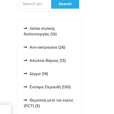
Search
Χάπια στυτικής
15
δυσλειτουργίας
15
προϊόντα
26
Αντι-οιστρογόνα
26
προϊόντα
13
Απώλεια Βάρους
13
προϊόντα
α
19
Δέρμα
19
προϊόντα
130
Ενέσιμα Στεροειδή
130
προϊόντα
Θεραπεία μετά τον κύκλο
3
(PCT)
3
προϊόντα