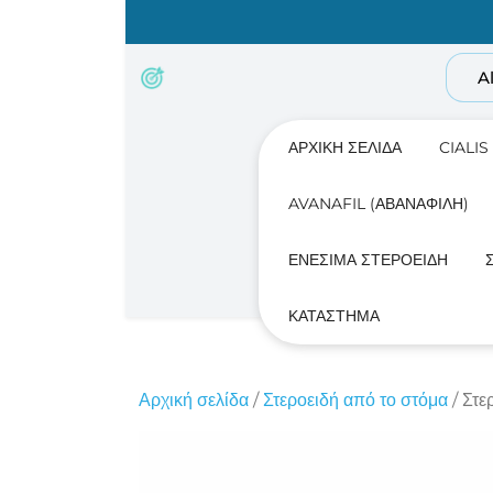
Skip
to
content
A
ΑΡΧΙΚΉ ΣΕΛΊΔΑ
CIALIS
AVANAFIL (ΑΒΑΝΑΦΊΛΗ)
ΕΝΈΣΙΜΑ ΣΤΕΡΟΕΙΔΉ
ΚΑΤΆΣΤΗΜΑ
Αρχική σελίδα
/
Στεροειδή από το στόμα
/ Στε