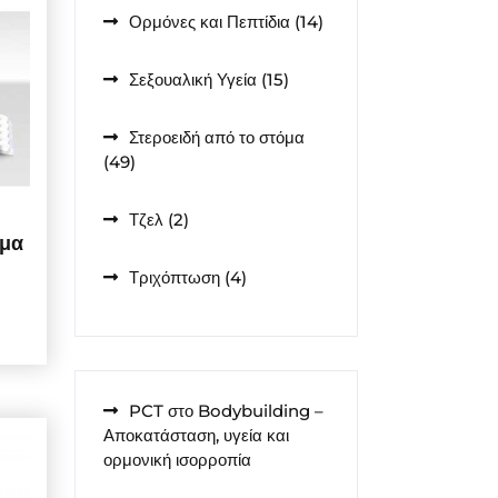
14
Ορμόνες και Πεπτίδια
14
προϊόντα
15
Σεξουαλική Υγεία
15
προϊόντα
Στεροειδή από το στόμα
49
49
προϊόντα
2
Τζελ
2
όμα
προϊόντα
4
Τριχόπτωση
4
προϊόντα
PCT στο Bodybuilding –
Αποκατάσταση, υγεία και
ορμονική ισορροπία