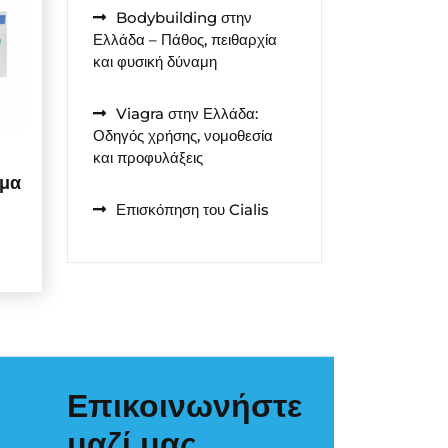
Bodybuilding στην
Ελλάδα – Πάθος, πειθαρχία
και φυσική δύναμη
Viagra στην Ελλάδα:
Οδηγός χρήσης, νομοθεσία
και προφυλάξεις
όμα
Επισκόπηση του Cialis
Επικοινωνήστε
μαζί μας