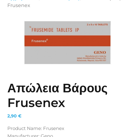
Frusenex
Απώλεια Βάρους
Frusenex
2,90
€
Product Name: Frusenex
Manufacturer: Geno