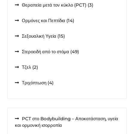
3
Θεραπεία μετά τον κύκλο (PCT)
3
προϊόντα
14
Ορμόνες και Πεπτίδια
14
προϊόντα
15
Σεξουαλική Υγεία
15
προϊόντα
49
Στεροειδή από το στόμα
49
προϊόντα
2
Τζελ
2
προϊόντα
4
Τριχόπτωση
4
προϊόντα
PCT στο Bodybuilding – Αποκατάσταση, υγεία
και ορμονική ισορροπία