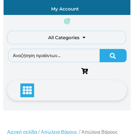
Skip
My Account
to
content
All Categories
Αναζήτηση για:
Αρχική σελίδα
/
Απώλεια Βάρους
/ Απώλεια Βάρους