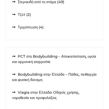
49
Στεροειδή από το στόμα
49
προϊόντα
2
Τζελ
2
προϊόντα
4
Τριχόπτωση
4
προϊόντα
PCT στο Bodybuilding – Αποκατάσταση, υγεία
και ορμονική ισορροπία
Bodybuilding στην Ελλάδα – Πάθος, πειθαρχία
και φυσική δύναμη
Viagra στην Ελλάδα: Οδηγός χρήσης,
νομοθεσία και προφυλάξεις