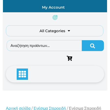
Skip
My Account
to
content
All Categories
Αναζήτηση για:
Αρχική σελίδα
/
Ενέσιμα Στεροειδή
/ Ενέσιμα Στεροειδή