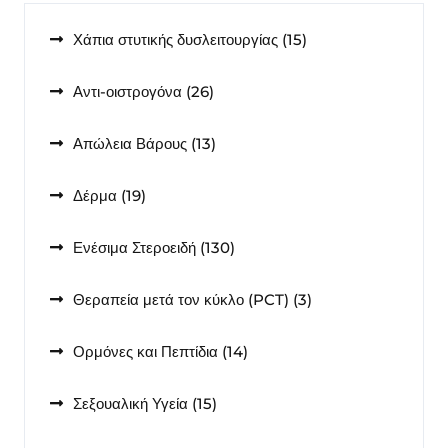
15
Χάπια στυτικής δυσλειτουργίας
15
προϊόντα
26
Αντι-οιστρογόνα
26
προϊόντα
13
Απώλεια Βάρους
13
προϊόντα
19
Δέρμα
19
προϊόντα
130
Ενέσιμα Στεροειδή
130
προϊόντα
3
Θεραπεία μετά τον κύκλο (PCT)
3
προϊόντα
14
Ορμόνες και Πεπτίδια
14
προϊόντα
15
Σεξουαλική Υγεία
15
προϊόντα