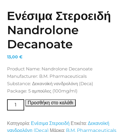
Ενέσιμα Στεροειδή
Nandrolone
Decanoate
13,00
€
Product Name: Nandrolone Decanoate
Manufacturer: B.M. Pharmaceuticals
Substance: Δεκανοϊκή νανδρολόνη (Deca)
Package: 5 αμπούλες (100mg/ml)
Ενέσιμα Στεροειδή Nandrolone Decanoate ποσότητα
Προσθήκη στο καλάθι
Κατηγορία:
Ενέσιμα Στεροειδή
Ετικέτα:
Δεκανοϊκή
νανδρολόνη (Deca)
Μάρκα:
B.M. Pharmaceuticals