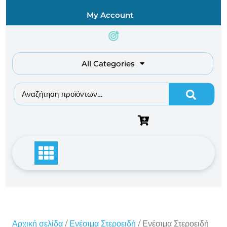
Skip
My Account
to
content
All Categories
Αναζήτηση για:
Αρχική σελίδα
/
Ενέσιμα Στεροειδή
/ Ενέσιμα Στεροειδή