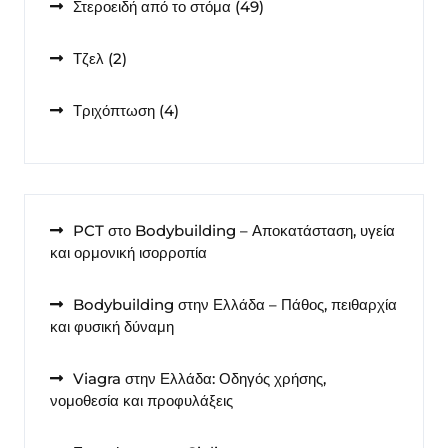
49
Στεροειδή από το στόμα
49
προϊόντα
2
Τζελ
2
προϊόντα
4
Τριχόπτωση
4
προϊόντα
PCT στο Bodybuilding – Αποκατάσταση, υγεία
και ορμονική ισορροπία
Bodybuilding στην Ελλάδα – Πάθος, πειθαρχία
και φυσική δύναμη
Viagra στην Ελλάδα: Οδηγός χρήσης,
νομοθεσία και προφυλάξεις