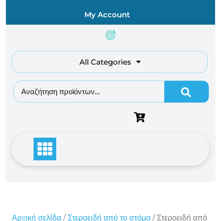
Skip
My Account
to
content
All Categories
Αναζήτηση για:
Αρχική σελίδα
/
Στεροειδή από το στόμα
/ Στεροειδή από