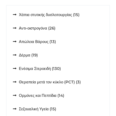
15
Χάπια στυτικής δυσλειτουργίας
15
προϊόντα
26
Αντι-οιστρογόνα
26
προϊόντα
13
Απώλεια Βάρους
13
προϊόντα
19
Δέρμα
19
προϊόντα
130
Ενέσιμα Στεροειδή
130
προϊόντα
3
Θεραπεία μετά τον κύκλο (PCT)
3
προϊόντα
14
Ορμόνες και Πεπτίδια
14
προϊόντα
15
Σεξουαλική Υγεία
15
προϊόντα