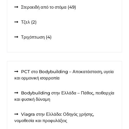
49
Στεροειδή από το στόμα
49
προϊόντα
2
Τζελ
2
προϊόντα
4
Τριχόπτωση
4
προϊόντα
PCT στο Bodybuilding – Αποκατάσταση, υγεία
και ορμονική ισορροπία
Bodybuilding στην Ελλάδα – Πάθος, πειθαρχία
και φυσική δύναμη
Viagra στην Ελλάδα: Οδηγός χρήσης,
νομοθεσία και προφυλάξεις