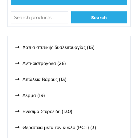
Search
15
Χάπια στυτικής δυσλειτουργίας
15
προϊόντα
26
Αντι-οιστρογόνα
26
προϊόντα
13
Απώλεια Βάρους
13
προϊόντα
19
Δέρμα
19
προϊόντα
130
Ενέσιμα Στεροειδή
130
προϊόντα
3
Θεραπεία μετά τον κύκλο (PCT)
3
προϊόντα