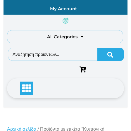
Skip
My Account
to
content
All Categories
Αναζήτηση για:
Αρχική σελίδα
/ Προϊόντα με ετικέτα “Κυπιονική