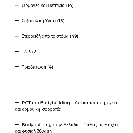
14
Ορμόνες και Πεπτίδια
14
προϊόντα
15
Σεξουαλική Υγεία
15
προϊόντα
49
Στεροειδή από το στόμα
49
προϊόντα
2
Τζελ
2
προϊόντα
4
Τριχόπτωση
4
προϊόντα
PCT στο Bodybuilding – Αποκατάσταση, υγεία
και ορμονική ισορροπία
Bodybuilding στην Ελλάδα – Πάθος, πειθαρχία
και φυσική δύναμη