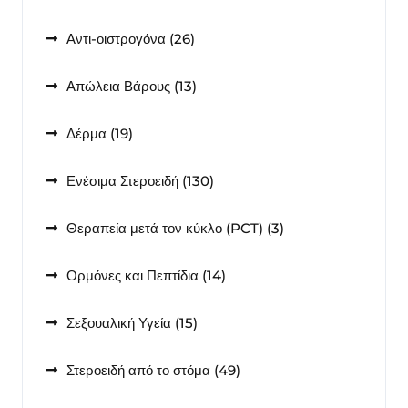
προϊόντα
26
Αντι-οιστρογόνα
26
προϊόντα
13
Απώλεια Βάρους
13
προϊόντα
19
Δέρμα
19
προϊόντα
130
Ενέσιμα Στεροειδή
130
προϊόντα
3
Θεραπεία μετά τον κύκλο (PCT)
3
προϊόντα
14
Ορμόνες και Πεπτίδια
14
προϊόντα
15
Σεξουαλική Υγεία
15
προϊόντα
49
Στεροειδή από το στόμα
49
προϊόντα