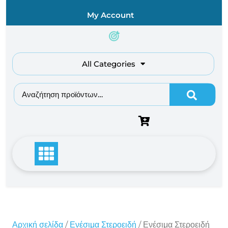
Skip
My Account
to
content
All Categories
Αναζήτηση για:
Αρχική σελίδα
/
Ενέσιμα Στεροειδή
/ Ενέσιμα Στεροειδή