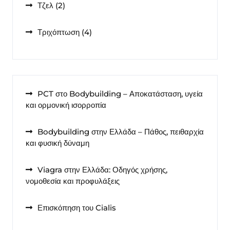
2
Τζελ
2
προϊόντα
4
Τριχόπτωση
4
προϊόντα
PCT στο Bodybuilding – Αποκατάσταση, υγεία
και ορμονική ισορροπία
Bodybuilding στην Ελλάδα – Πάθος, πειθαρχία
και φυσική δύναμη
Viagra στην Ελλάδα: Οδηγός χρήσης,
νομοθεσία και προφυλάξεις
Επισκόπηση του Cialis