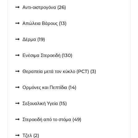
26
Αντι-οιστρογόνα
26
προϊόντα
13
Απώλεια Βάρους
13
προϊόντα
19
Δέρμα
19
προϊόντα
130
Ενέσιμα Στεροειδή
130
προϊόντα
3
Θεραπεία μετά τον κύκλο (PCT)
3
προϊόντα
14
Ορμόνες και Πεπτίδια
14
προϊόντα
15
Σεξουαλική Υγεία
15
προϊόντα
49
Στεροειδή από το στόμα
49
προϊόντα
2
Τζελ
2