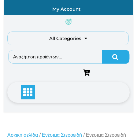
Skip
My Account
to
content
All Categories
Αναζήτηση για:
Αρχική σελίδα
/
Ενέσιμα Στεροειδή
/ Ενέσιμα Στεροειδή