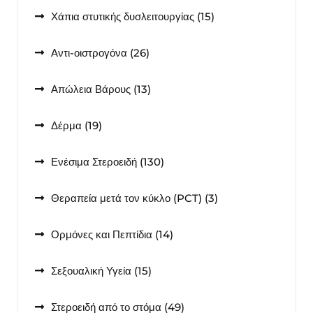
15
Χάπια στυτικής δυσλειτουργίας
15
προϊόντα
26
Αντι-οιστρογόνα
26
προϊόντα
13
Απώλεια Βάρους
13
προϊόντα
19
Δέρμα
19
προϊόντα
130
Ενέσιμα Στεροειδή
130
προϊόντα
3
Θεραπεία μετά τον κύκλο (PCT)
3
προϊόντα
14
Ορμόνες και Πεπτίδια
14
προϊόντα
15
Σεξουαλική Υγεία
15
προϊόντα
49
Στεροειδή από το στόμα
49