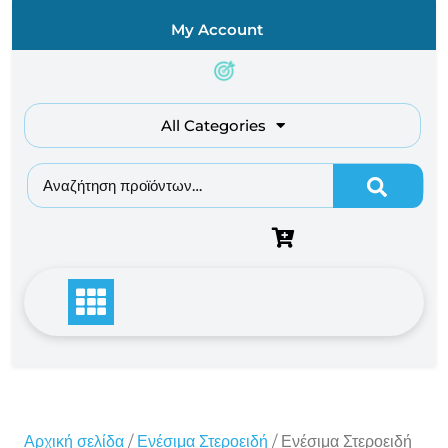
Skip
My Account
to
content
All Categories
Αναζήτηση για:
Αρχική σελίδα
/
Ενέσιμα Στεροειδή
/ Ενέσιμα Στεροειδή