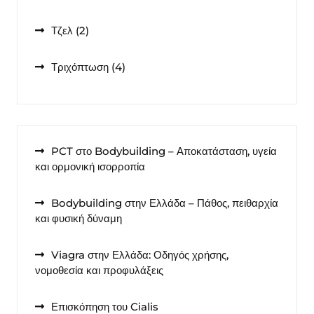
προϊόντα
2
Τζελ
2
προϊόντα
4
Τριχόπτωση
4
προϊόντα
PCT στο Bodybuilding – Αποκατάσταση, υγεία
και ορμονική ισορροπία
Bodybuilding στην Ελλάδα – Πάθος, πειθαρχία
και φυσική δύναμη
Viagra στην Ελλάδα: Οδηγός χρήσης,
νομοθεσία και προφυλάξεις
Επισκόπηση του Cialis