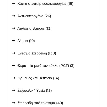
15
Χάπια στυτικής δυσλειτουργίας
15
προϊόντα
26
Αντι-οιστρογόνα
26
προϊόντα
13
Απώλεια Βάρους
13
προϊόντα
19
Δέρμα
19
προϊόντα
130
Ενέσιμα Στεροειδή
130
προϊόντα
3
Θεραπεία μετά τον κύκλο (PCT)
3
προϊόντα
14
Ορμόνες και Πεπτίδια
14
προϊόντα
15
Σεξουαλική Υγεία
15
προϊόντα
49
Στεροειδή από το στόμα
49