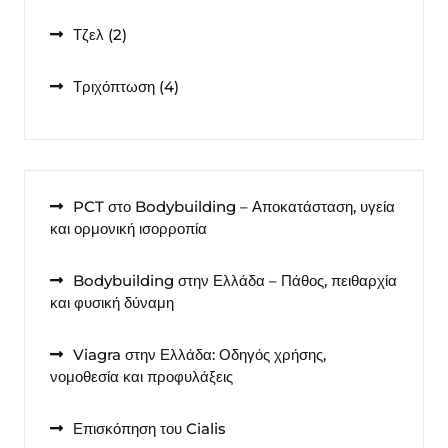
προϊόντα
2
Τζελ
2
προϊόντα
4
Τριχόπτωση
4
προϊόντα
PCT στο Bodybuilding – Αποκατάσταση, υγεία
και ορμονική ισορροπία
Bodybuilding στην Ελλάδα – Πάθος, πειθαρχία
και φυσική δύναμη
Viagra στην Ελλάδα: Οδηγός χρήσης,
νομοθεσία και προφυλάξεις
Επισκόπηση του Cialis