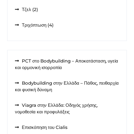
προϊόντα
2
Τζελ
2
προϊόντα
4
Τριχόπτωση
4
προϊόντα
PCT στο Bodybuilding – Αποκατάσταση, υγεία
και ορμονική ισορροπία
Bodybuilding στην Ελλάδα – Πάθος, πειθαρχία
και φυσική δύναμη
Viagra στην Ελλάδα: Οδηγός χρήσης,
νομοθεσία και προφυλάξεις
Επισκόπηση του Cialis