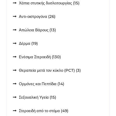
15
Χάπια στυτικής δυσλειτουργίας
15
προϊόντα
26
Αντι-οιστρογόνα
26
προϊόντα
13
Απώλεια Βάρους
13
προϊόντα
19
Δέρμα
19
προϊόντα
130
Ενέσιμα Στεροειδή
130
προϊόντα
3
Θεραπεία μετά τον κύκλο (PCT)
3
προϊόντα
14
Ορμόνες και Πεπτίδια
14
προϊόντα
15
Σεξουαλική Υγεία
15
προϊόντα
49
Στεροειδή από το στόμα
49