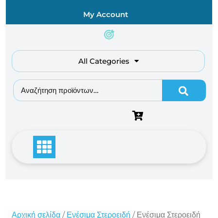
Skip
My Account
to
content
All Categories
Αναζήτηση για:
Αρχική σελίδα
/
Ενέσιμα Στεροειδή
/ Ενέσιμα Στεροειδή