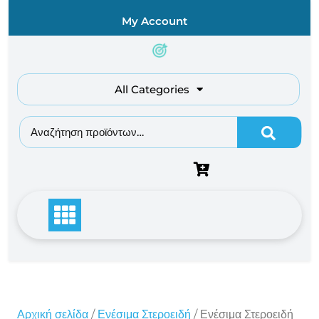
Skip
My Account
to
content
All Categories
Αναζήτηση για:
Αρχική σελίδα
/
Ενέσιμα Στεροειδή
/ Ενέσιμα Στεροειδή