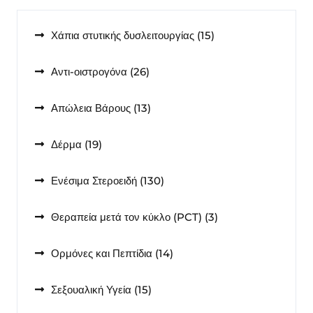
15
Χάπια στυτικής δυσλειτουργίας
15
προϊόντα
26
Αντι-οιστρογόνα
26
προϊόντα
13
Απώλεια Βάρους
13
προϊόντα
19
Δέρμα
19
προϊόντα
130
Ενέσιμα Στεροειδή
130
προϊόντα
3
Θεραπεία μετά τον κύκλο (PCT)
3
προϊόντα
14
Ορμόνες και Πεπτίδια
14
προϊόντα
15
Σεξουαλική Υγεία
15
προϊόντα