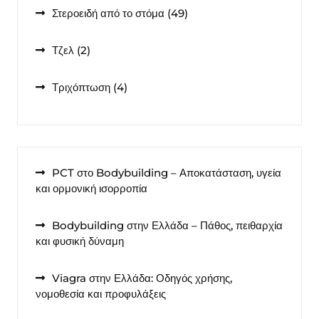
49
Στεροειδή από το στόμα
49
προϊόντα
2
Τζελ
2
προϊόντα
4
Τριχόπτωση
4
προϊόντα
PCT στο Bodybuilding – Αποκατάσταση, υγεία
και ορμονική ισορροπία
Bodybuilding στην Ελλάδα – Πάθος, πειθαρχία
και φυσική δύναμη
Viagra στην Ελλάδα: Οδηγός χρήσης,
νομοθεσία και προφυλάξεις