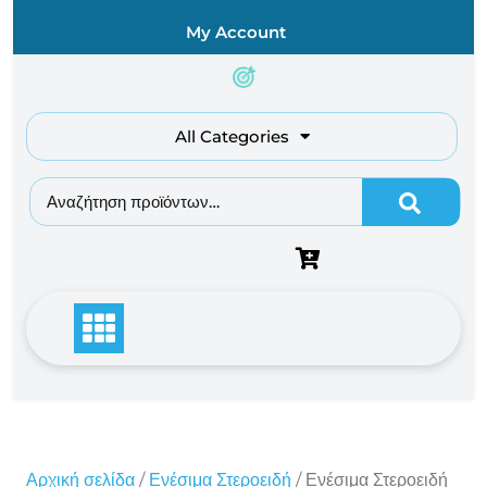
Skip
My Account
to
content
All Categories
Αναζήτηση για:
Αρχική σελίδα
/
Ενέσιμα Στεροειδή
/ Ενέσιμα Στεροειδή