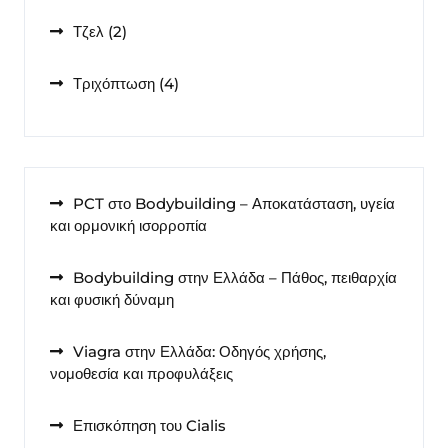
προϊόντα
2
Τζελ
2
προϊόντα
4
Τριχόπτωση
4
προϊόντα
PCT στο Bodybuilding – Αποκατάσταση, υγεία
και ορμονική ισορροπία
Bodybuilding στην Ελλάδα – Πάθος, πειθαρχία
και φυσική δύναμη
Viagra στην Ελλάδα: Οδηγός χρήσης,
νομοθεσία και προφυλάξεις
Επισκόπηση του Cialis