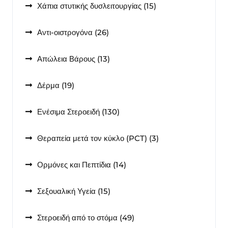
15
Χάπια στυτικής δυσλειτουργίας
15
προϊόντα
26
Αντι-οιστρογόνα
26
προϊόντα
13
Απώλεια Βάρους
13
προϊόντα
19
Δέρμα
19
προϊόντα
130
Ενέσιμα Στεροειδή
130
προϊόντα
3
Θεραπεία μετά τον κύκλο (PCT)
3
προϊόντα
14
Ορμόνες και Πεπτίδια
14
προϊόντα
15
Σεξουαλική Υγεία
15
προϊόντα
49
Στεροειδή από το στόμα
49