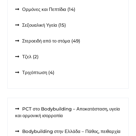
14
Ορμόνες και Πεπτίδια
14
προϊόντα
15
Σεξουαλική Υγεία
15
προϊόντα
49
Στεροειδή από το στόμα
49
προϊόντα
2
Τζελ
2
προϊόντα
4
Τριχόπτωση
4
προϊόντα
PCT στο Bodybuilding – Αποκατάσταση, υγεία
και ορμονική ισορροπία
Bodybuilding στην Ελλάδα – Πάθος, πειθαρχία