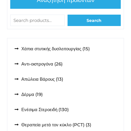
Αναζήτηση προϊόντων
Search
15
Χάπια στυτικής δυσλειτουργίας
15
προϊόντα
26
Αντι-οιστρογόνα
26
προϊόντα
13
Απώλεια Βάρους
13
προϊόντα
19
Δέρμα
19
προϊόντα
130
Ενέσιμα Στεροειδή
130
προϊόντα
3
Θεραπεία μετά τον κύκλο (PCT)
3
προϊόντα