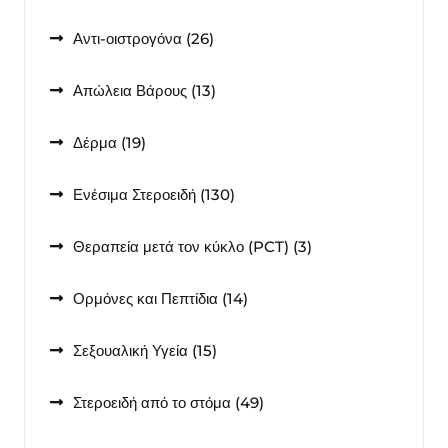
προϊόντα
26
Αντι-οιστρογόνα
26
προϊόντα
13
Απώλεια Βάρους
13
προϊόντα
19
Δέρμα
19
προϊόντα
130
Ενέσιμα Στεροειδή
130
προϊόντα
3
Θεραπεία μετά τον κύκλο (PCT)
3
προϊόντα
14
Ορμόνες και Πεπτίδια
14
προϊόντα
15
Σεξουαλική Υγεία
15
προϊόντα
49
Στεροειδή από το στόμα
49
προϊόντα