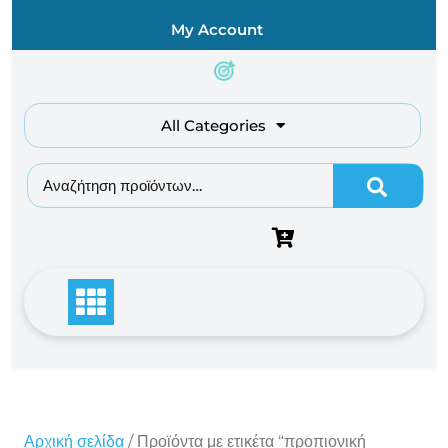
Skip
My Account
to
content
All Categories
Αναζήτηση για:
Αρχική σελίδα
/ Προϊόντα με ετικέτα “προπιονική