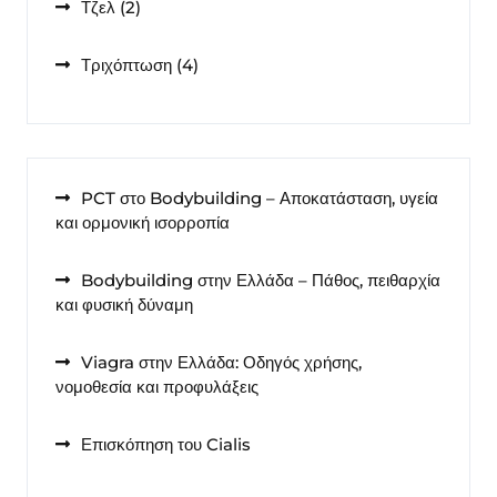
2
Τζελ
2
προϊόντα
4
Τριχόπτωση
4
προϊόντα
PCT στο Bodybuilding – Αποκατάσταση, υγεία
και ορμονική ισορροπία
Bodybuilding στην Ελλάδα – Πάθος, πειθαρχία
και φυσική δύναμη
Viagra στην Ελλάδα: Οδηγός χρήσης,
νομοθεσία και προφυλάξεις
Επισκόπηση του Cialis