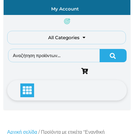
Skip
My Account
to
content
All Categories
Αναζήτηση για:
Αρχική σελίδα
/ Προϊόντα με ετικέτα “Ενανθική