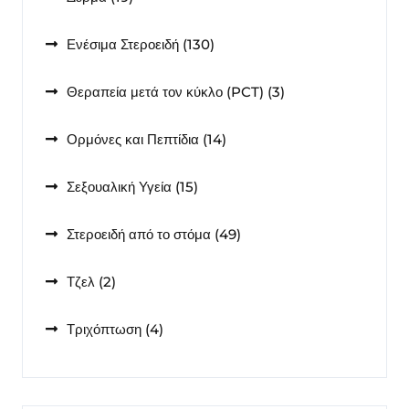
προϊόντα
130
Ενέσιμα Στεροειδή
130
προϊόντα
3
Θεραπεία μετά τον κύκλο (PCT)
3
προϊόντα
14
Ορμόνες και Πεπτίδια
14
προϊόντα
15
Σεξουαλική Υγεία
15
προϊόντα
49
Στεροειδή από το στόμα
49
προϊόντα
2
Τζελ
2
προϊόντα
4
Τριχόπτωση
4
προϊόντα