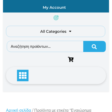
Skip
My Account
to
content
All Categories
Αναζήτηση για:
Αρχική σελίδα
/ Προϊόντα με ετικέτα “Εναιώρημα