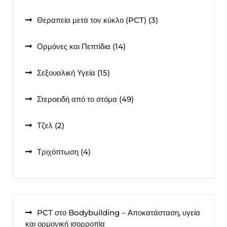
προϊόντα
3
Θεραπεία μετά τον κύκλο (PCT)
3
προϊόντα
14
Ορμόνες και Πεπτίδια
14
προϊόντα
15
Σεξουαλική Υγεία
15
προϊόντα
49
Στεροειδή από το στόμα
49
προϊόντα
2
Τζελ
2
προϊόντα
4
Τριχόπτωση
4
προϊόντα
PCT στο Bodybuilding – Αποκατάσταση, υγεία
και ορμονική ισορροπία