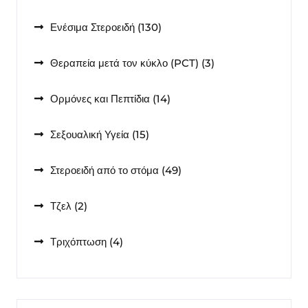
προϊόντα
130
Ενέσιμα Στεροειδή
130
προϊόντα
3
Θεραπεία μετά τον κύκλο (PCT)
3
προϊόντα
14
Ορμόνες και Πεπτίδια
14
προϊόντα
15
Σεξουαλική Υγεία
15
προϊόντα
49
Στεροειδή από το στόμα
49
προϊόντα
2
Τζελ
2
προϊόντα
4
Τριχόπτωση
4
προϊόντα